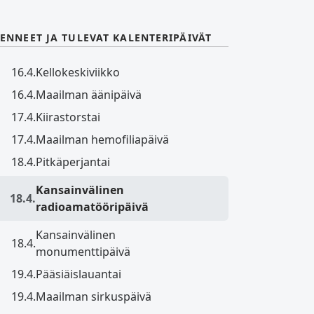
ENNEET JA TULEVAT KALENTERIPÄIVÄT
16.4.
Kellokeskiviikko
16.4.
Maailman äänipäivä
17.4.
Kiirastorstai
17.4.
Maailman hemofiliapäivä
18.4.
Pitkäperjantai
Kansainvälinen
18.4.
radioamatööripäivä
Kansainvälinen
18.4.
monumenttipäivä
19.4.
Pääsiäislauantai
19.4.
Maailman sirkuspäivä