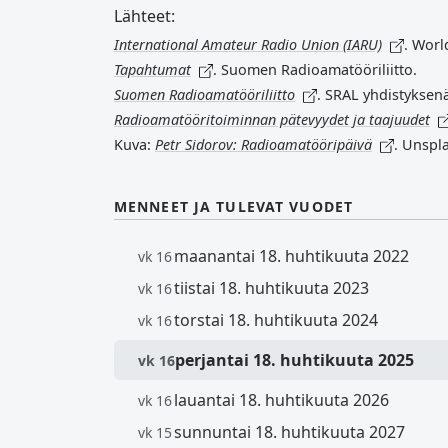
Lähteet:
International Amateur Radio Union (IARU)
. Worl
Tapahtumat
. Suomen Radioamatööriliitto.
Suomen Radioamatööriliitto
. SRAL yhdistyksen
Radioamatööritoiminnan pätevyydet ja taajuudet
Kuva:
Petr Sidorov: Radioamatööripäivä
. Unspl
MENNEET JA TULEVAT VUODET
maanantai 18. huhtikuuta 2022
vk 16
tiistai 18. huhtikuuta 2023
vk 16
torstai 18. huhtikuuta 2024
vk 16
perjantai 18. huhtikuuta 2025
vk 16
lauantai 18. huhtikuuta 2026
vk 16
sunnuntai 18. huhtikuuta 2027
vk 15