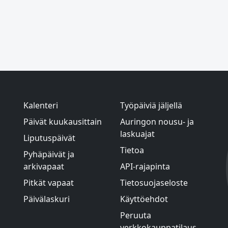
Kalenteri
Työpäiviä jäljellä
Päivät kuukausittain
Auringon nousu- ja
laskuajat
Liputuspäivät
Tietoa
Pyhäpäivät ja
arkivapaat
API-rajapinta
Pitkät vapaat
Tietosuojaseloste
Päivälaskuri
Käyttöehdot
Peruuta
verkkokauppatilaus