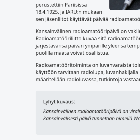
perustettiin Pariisissa
18.4.1925, ja IARU:n mukaan
sen jäsenliitot käyttävät päivää radioamat
Kansainvälinen radioamatööripäivä on vaki
Radioamatööriliitto kuvaa sitä radioamatöör
järjestävänsä päivän ympärille yleensä tempa
puolilla maata voivat osallistua.
Radioamatööritoiminta on luvanvaraista t
käyttöön tarvitaan radiolupa, luvanhakijalla
määritellään radioluvassa, tutkintoja vasta
Lyhyt kuvaus:
Kansainvälinen radioamatööripäivä
on viral
Kansainvälisesti päivä tunnetaan nimellä
Wo