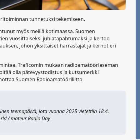
ööritoiminnan tunnetuksi tekemiseen.
intunut myös meillä kotimaassa. Suomen
ien vuosittaiseksi juhlatapahtumaksi ja kertoo
uksen, johon yksittäiset harrastajat ja kerhot eri
oimintaa. Traficomin mukaan radioamatööriaseman
 pitää olla pätevyystodistus ja kutsumerkki
anottaa Suomen Radioamatööriliitto.
linen teemapäivä, jota vuonna 2025 vietettiin 18.4.
rld Amateur Radio Day
.