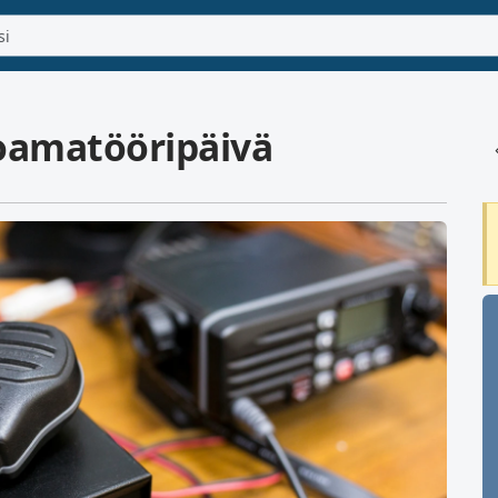
oamatööripäivä