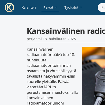
Kalenteri
Päivät
Työkalut
Kansainvälinen radi
perjantai 18. huhtikuuta 2025
Kansainvälinen
radioamatööripäivä tuo 18.
huhtikuuta
radioamatööritoiminnan
osaamista ja yhteisöllisyyttä
tavallista näkyvämmin esiin
suurelle yleisölle. Päivää
vietetään IARU:n
perustamisen muistoksi, sillä
kansainvälinen
radioamatööriunioni