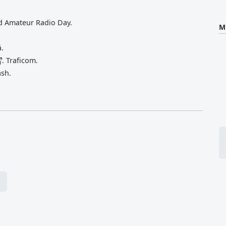
d Amateur Radio Day.
M
ä.
. Traficom.
ash.