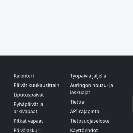
Kalenteri
Työpäiviä jäljellä
Päivät kuukausittain
Auringon nousu- ja
laskuajat
Liputuspäivät
Tietoa
Pyhäpäivät ja
arkivapaat
API-rajapinta
Pitkät vapaat
Tietosuojaseloste
Päivälaskuri
Käyttöehdot