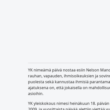
YK nimeämä päivä nostaa esiin Nelson Man
rauhan, vapauden, ihmisoikeuksien ja sovi
puolesta sekä kannustaa ihmisiä parantama
ajatuksena on, että jokaisella on mahdollisu
asioihin.
YK yleiskokous nimesi heinäkuun 18. päivän
2009, ja vuosittaista päivää alettiin viett