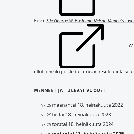
Kuva:
File:George W. Bush and Nelson Mandela - wal
. W
ollut henkilö poistettu ja kuvan resoluutiota suur
MENNEET JA TULEVAT VUODET
maanantai 18. heinäkuuta 2022
vk 29
tiistai 18. heinäkuuta 2023
vk 29
torstai 18. heinäkuuta 2024
vk 29
perjantai 18. heinäkuuta 2025
vk 29