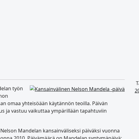
T
delan työn
2
nnon
an omaa yhteisöään käytännön teoilla. Päivän
us ja vastuu vaikuttaa ympärillään tapahtuviin
 Nelson Mandelan kansainväliseksi päiväksi vuonna
ää vuonna 2010. Päivämäärä on Mandelan syntymäpäivä: