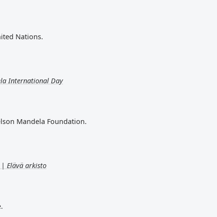
nited Nations.
la International Day
elson Mandela Foundation.
| Elävä arkisto
e.