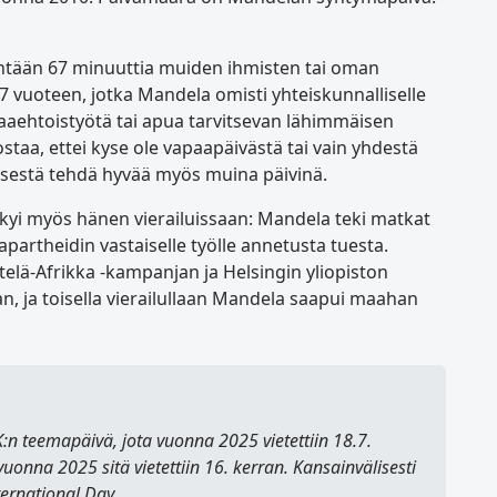
intään 67 minuuttia muiden ihmisten tai oman
7 vuoteen, jotka Mandela omisti yhteiskunnalliselle
paaehtoistyötä tai apua tarvitsevan lähimmäisen
aa, ettei kyse ole vapaapäivästä tai vain yhdestä
ksestä tehdä hyvää myös muina päivinä.
i myös hänen vierailuissaan: Mandela teki matkat
partheidin vastaiselle työlle annetusta tuesta.
telä-Afrikka -kampanjan ja Helsingin yliopiston
, ja toisella vierailullaan Mandela saapui maahan
:n teemapäivä, jota vuonna 2025 vietettiin 18.7.
vuonna 2025 sitä vietettiin 16. kerran. Kansainvälisesti
ernational Day
.