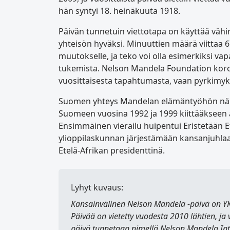
hän syntyi 18. heinäkuuta 1918.
Päivän tunnetuin viettotapa on käyttää väh
yhteisön hyväksi. Minuuttien määrä viittaa 6
muutokselle, ja teko voi olla esimerkiksi va
tukemista. Nelson Mandela Foundation korost
vuosittaisesta tapahtumasta, vaan pyrkimy
Suomen yhteys Mandelan elämäntyöhön näky
Suomeen vuosina 1992 ja 1999 kiittääkseen a
Ensimmäinen vierailu huipentui Eristetään E
ylioppilaskunnan järjestämään kansanjuhlaan
Etelä-Afrikan presidenttinä.
Lyhyt kuvaus:
Kansainvälinen Nelson Mandela -päivä
on YK
Päivää on vietetty vuodesta 2010 lähtien, ja 
päivä tunnetaan nimellä
Nelson Mandela Int