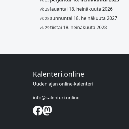
lauantai 18. heinäkuuta 2026
vk 29
sunnuntai 18. heinäkuuta 2027
vk 28
tiistai 18. heinäkuuta 2028
vk 29
Kalenteri.online
Uuden ajan online-kalenteri
info@kalenteri.online