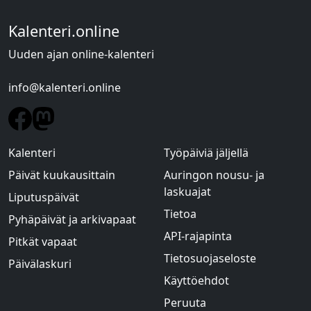
Kalenteri.online
Uuden ajan online-kalenteri
info@kalenteri.online
Kalenteri
Työpäiviä jäljellä
Päivät kuukausittain
Auringon nousu- ja
laskuajat
Liputuspäivät
Tietoa
Pyhäpäivät ja arkivapaat
API-rajapinta
Pitkät vapaat
Tietosuojaseloste
Päivälaskuri
Käyttöehdot
Peruuta