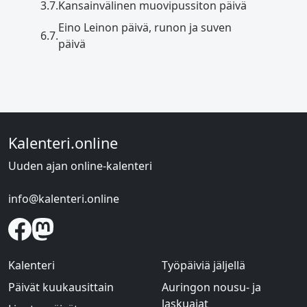
3.7.
Kansainvälinen muovipussiton päivä
Eino Leinon päivä, runon ja suven
6.7.
päivä
Kalenteri.online
Uuden ajan online-kalenteri
info@kalenteri.online
Kalenteri
Työpäiviä jäljellä
Päivät kuukausittain
Auringon nousu- ja
laskuajat