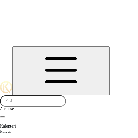
Asetukset
Kalenteri
Päivät