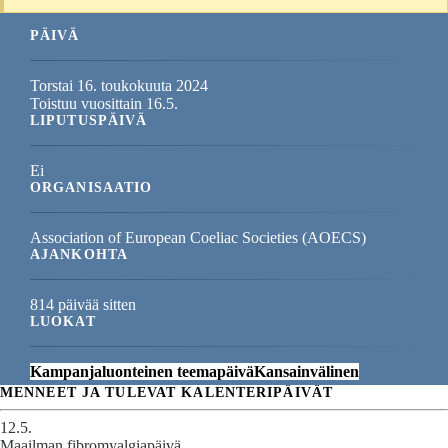
PÄIVÄ
Torstai 16. toukokuuta 2024
Toistuu vuosittain 16.5.
LIPUTUSPÄIVÄ
Ei
ORGANISAATIO
Association of European Coeliac Societies (AOECS)
AJANKOHTA
814 päivää sitten
LUOKAT
Kampanjaluonteinen teemapäivä
Kansainvälinen
MENNEET JA TULEVAT KALENTERIPÄIVÄT
12.5.
Maailman fibromyalgiapäivä