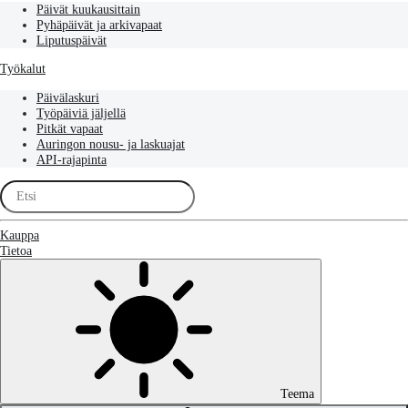
Päivät kuukausittain
Pyhäpäivät ja arkivapaat
Liputuspäivät
Työkalut
Päivälaskuri
Työpäiviä jäljellä
Pitkät vapaat
Auringon nousu- ja laskuajat
API-rajapinta
Kauppa
Tietoa
Teema