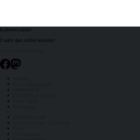
Kalenteri.online
Uuden ajan online-kalenteri
info@kalenteri.online
Kalenteri
Päivät kuukausittain
Liputuspäivät
Pyhäpäivät ja arkivapaat
Pitkät vapaat
Päivälaskuri
Työpäiviä jäljellä
Auringon nousu- ja laskuajat
Tietoa
API-rajapinta
Tietosuojaseloste