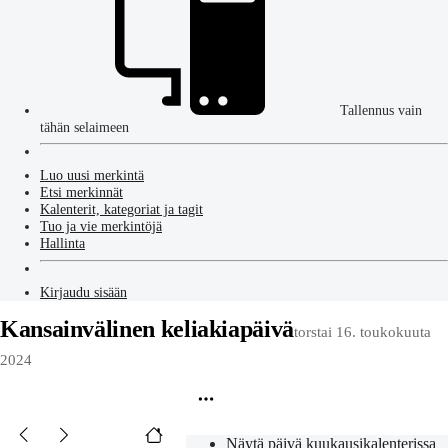
Tallennus vain
tähän selaimeen
Luo uusi merkintä
Etsi merkinnät
Kalenterit, kategoriat ja tagit
Tuo ja vie merkintöjä
Hallinta
Kirjaudu sisään
Kansainvälinen keliakiapäivä
torstai 16. toukokuuta
2024
Näytä päivä kuukausikalenterissa