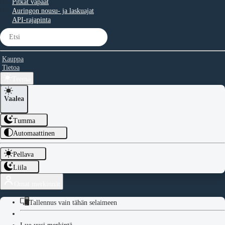
Pitkät vapaat
Auringon nousu- ja laskuajat
API-rajapinta
Kauppa
Tietoa
Teema
Vaalea
Tumma
Automaattinen
Pellava
Liila
Omat merkinnät
Tallennus vain tähän selaimeen