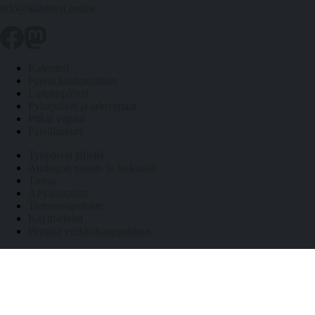
info@kalenteri.online
Kalenteri
Päivät kuukausittain
Liputuspäivät
Pyhäpäivät ja arkivapaat
Pitkät vapaat
Päivälaskuri
Työpäiviä jäljellä
Auringon nousu- ja laskuajat
Tietoa
API-rajapinta
Tietosuojaseloste
Käyttöehdot
Peruuta verkkokauppatilaus