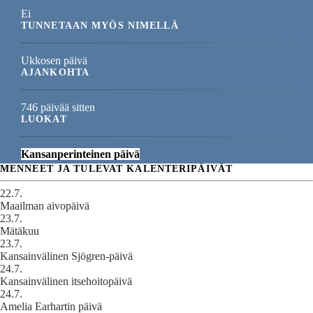
Ei
TUNNETAAN MYÖS NIMELLÄ
Ukkosen päivä
AJANKOHTA
746 päivää sitten
LUOKAT
Kansanperinteinen päivä
MENNEET JA TULEVAT KALENTERIPÄIVÄT
22.7.
Maailman aivopäivä
23.7.
Mätäkuu
23.7.
Kansainvälinen Sjögren-päivä
24.7.
Kansainvälinen itsehoitopäivä
24.7.
Amelia Earhartin päivä