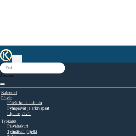
Asetukset
Kalenteri
Päivät
Päivät kuukausittain
Pyhäpäivät ja arkivapaat
Liputuspäivät
Työkalut
Päivälaskuri
Työpäiviä jäljellä