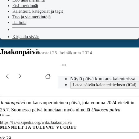
Luo uusi merkintä
Etsi merkinnät
Kalenterit, kategoriat ja tagit
Tuo ja vie merkintöjä
Hallinta
Kirjaudu sisään
Jaakonpäivä
torstai 25. heinäkuuta 2024
Näytä päivä kuukausikalenterissa
Lataa päivän kalenteritiedosto (iCal)
Jaakonpäivä
on kansanperinteinen päivä, jota vuonna 2024 vietettiin
25.7. Suomessa päivä tunnetaan myös nimellä
Ukkosen päivä
.
Lähteet:
https://fi.wikipedia.org/wiki/Jaakonpäivä
MENNEET JA TULEVAT VUODET
vk 29