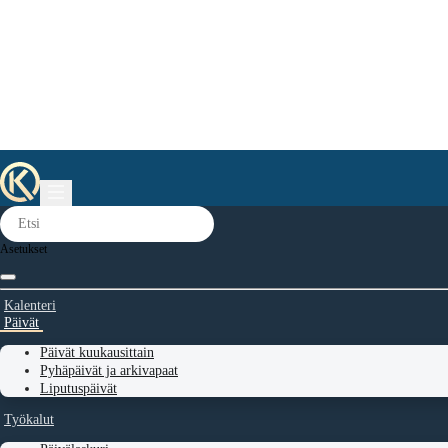
Asetukset
Kalenteri
Päivät
Päivät kuukausittain
Pyhäpäivät ja arkivapaat
Liputuspäivät
Työkalut