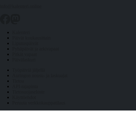
info@kalenteri.online
Kalenteri
Päivät kuukausittain
Liputuspäivät
Pyhäpäivät ja arkivapaat
Pitkät vapaat
Päivälaskuri
Työpäiviä jäljellä
Auringon nousu- ja laskuajat
Tietoa
API-rajapinta
Tietosuojaseloste
Käyttöehdot
Peruuta verkkokauppatilaus