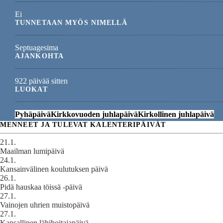
Ei
TUNNETAAN MYÖS NIMELLÄ
Septuagesima
AJANKOHTA
922 päivää sitten
LUOKAT
Pyhäpäivä
Kirkkovuoden juhlapäivä
Kirkollinen juhlapäivä
MENNEET JA TULEVAT KALENTERIPÄIVÄT
21.1.
Maailman lumipäivä
24.1.
Kansainvälinen koulutuksen päivä
26.1.
Pidä hauskaa töissä -päivä
27.1.
Vainojen uhrien muistopäivä
27.1.
Kansallinen lähihoitajapäivä