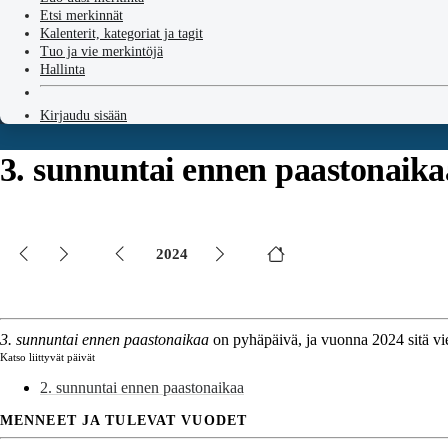
Etsi merkinnät
Kalenterit, kategoriat ja tagit
Tuo ja vie merkintöjä
Hallinta
Kirjaudu sisään
3. sunnuntai ennen paastonaika
2024
3. sunnuntai ennen paastonaikaa
on pyhäpäivä, ja vuonna 2024 sitä vie
Katso liittyvät päivät
2. sunnuntai ennen paastonaikaa
MENNEET JA TULEVAT VUODET