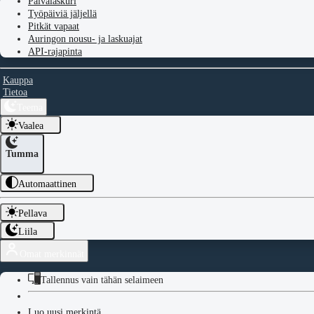
Päivälaskuri
Työpäiviä jäljellä
Pitkät vapaat
Auringon nousu- ja laskuajat
API-rajapinta
Kauppa
Tietoa
Teema
Vaalea
Tumma
Automaattinen
Pellava
Liila
Omat merkinnät
Tallennus vain tähän selaimeen
Luo uusi merkintä