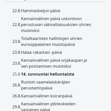
22.8.
Hammaskeijun päivä
Kansainvälinen päivä uskontoon
22.8.
perustuvan väkivaltaisuuksien uhrien
muistoksi
Totalitaaristen hallintojen uhrien
23.8.
eurooppalainen muistopäivä
23.8.
Halaa rakastasi -päivä
Kansainvälinen päivä orjakaupan ja
23.8.
sen poistamisen muistoksi
25.8.
14. sunnuntai helluntaista
Ruotsin saamelaiskäräjien
26.8.
perustamispäivä
26.8.
Kansainvälinen koiranpäivä
Kansainvälinen ydinkokeiden
29.8.
vastainen päivä