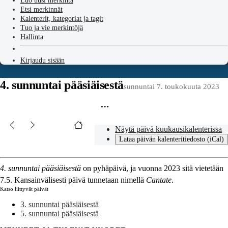
Luo uusi merkintä
Etsi merkinnät
Kalenterit, kategoriat ja tagit
Tuo ja vie merkintöjä
Hallinta
Kirjaudu sisään
4. sunnuntai pääsiäisestä
sunnuntai 7. toukokuuta 2023
Näytä päivä kuukausikalenterissa
Lataa päivän kalenteritiedosto (iCal)
4. sunnuntai pääsiäisestä
on pyhäpäivä, ja vuonna 2023 sitä vietetään
7.5. Kansainvälisesti päivä tunnetaan nimellä
Cantate
.
Katso liittyvät päivät
3. sunnuntai pääsiäisestä
5. sunnuntai pääsiäisestä