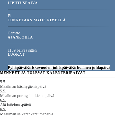
LIPUTUSPÄIVÄ
Ei
TUNNETAAN MYÖS NIMELLÄ
Cantate
AJANKOHTA
1189 päivää sitten
LUOKAT
Pyhäpäivä
Kirkkovuoden juhlapäivä
Kirkollinen juhlapäivä
MENNEET JA TULEVAT KALENTERIPÄIVÄT
5.5.
Maailman käsihygieniapäivä
5.5.
Maailman portugalin kielen päivä
6.5.
Älä laihduta -päivä
6.5.
Maailman selkärankareumapäivä