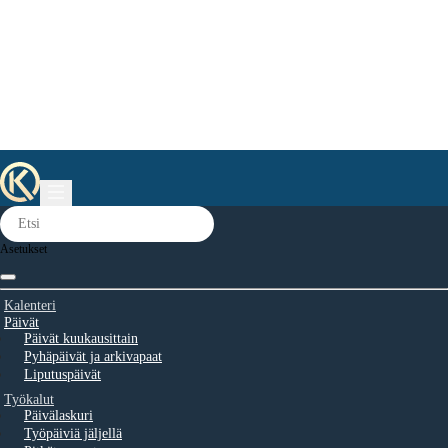
Asetukset
Kalenteri
Päivät
Päivät kuukausittain
Pyhäpäivät ja arkivapaat
Liputuspäivät
Työkalut
Päivälaskuri
Työpäiviä jäljellä