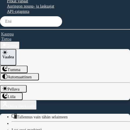
Pitkät vapaat
Auringon nousu- ja laskuajat
API-rajapinta
Kauppa
Tietoa
Teema
Vaalea
Tumma
Automaattinen
Pellava
Liila
Omat merkinnät
Tallennus vain tähän selaimeen