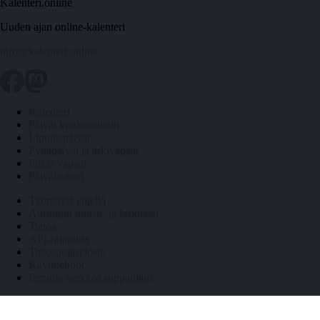
Kalenteri.online
Uuden ajan online-kalenteri
info@kalenteri.online
Kalenteri
Päivät kuukausittain
Liputuspäivät
Pyhäpäivät ja arkivapaat
Pitkät vapaat
Päivälaskuri
Työpäiviä jäljellä
Auringon nousu- ja laskuajat
Tietoa
API-rajapinta
Tietosuojaseloste
Käyttöehdot
Peruuta verkkokauppatilaus