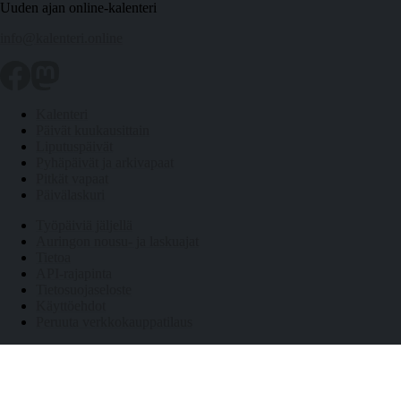
Uuden ajan online-kalenteri
info@kalenteri.online
Kalenteri
Päivät kuukausittain
Liputuspäivät
Pyhäpäivät ja arkivapaat
Pitkät vapaat
Päivälaskuri
Työpäiviä jäljellä
Auringon nousu- ja laskuajat
Tietoa
API-rajapinta
Tietosuojaseloste
Käyttöehdot
Peruuta verkkokauppatilaus