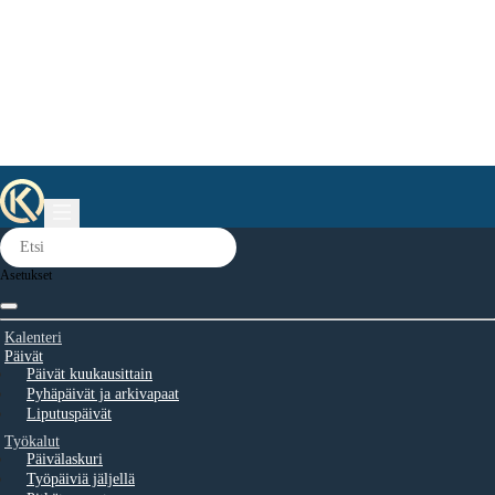
Asetukset
Kalenteri
Päivät
Päivät kuukausittain
Pyhäpäivät ja arkivapaat
Liputuspäivät
Työkalut
Päivälaskuri
Työpäiviä jäljellä