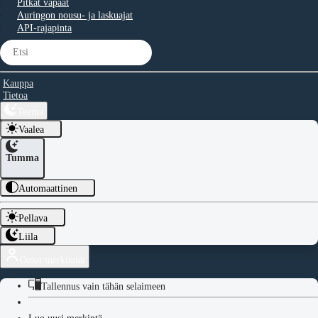
Pitkät vapaat
Auringon nousu- ja laskuajat
API-rajapinta
Kauppa
Tietoa
Teema
Vaalea
Tumma
Automaattinen
Pellava
Liila
Omat merkinnät
Tallennus vain tähän selaimeen