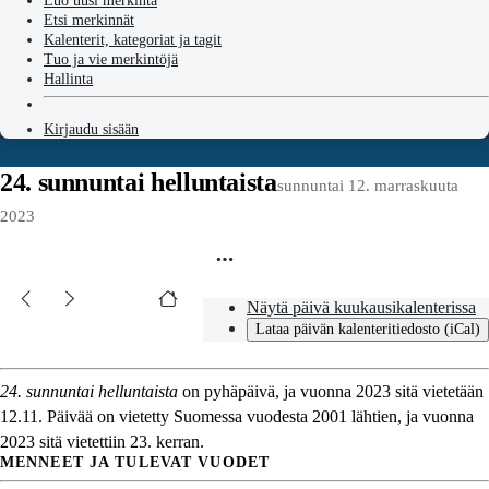
Luo uusi merkintä
Etsi merkinnät
Kalenterit, kategoriat ja tagit
Tuo ja vie merkintöjä
Hallinta
Kirjaudu sisään
24. sunnuntai helluntaista
sunnuntai 12. marraskuuta
2023
Näytä päivä kuukausikalenterissa
Lataa päivän kalenteritiedosto (iCal)
24. sunnuntai helluntaista
on pyhäpäivä, ja vuonna 2023 sitä vietetään
12.11. Päivää on vietetty Suomessa vuodesta 2001 lähtien, ja vuonna
2023 sitä vietettiin 23. kerran.
MENNEET JA TULEVAT VUODET