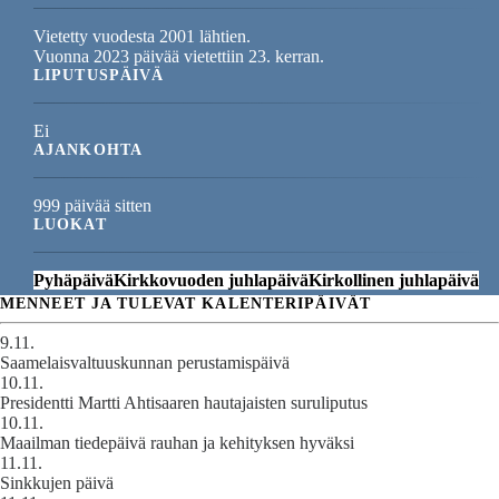
Vietetty vuodesta 2001 lähtien.
Vuonna 2023 päivää vietettiin 23. kerran.
LIPUTUSPÄIVÄ
Ei
AJANKOHTA
999 päivää sitten
LUOKAT
Pyhäpäivä
Kirkkovuoden juhlapäivä
Kirkollinen juhlapäivä
MENNEET JA TULEVAT KALENTERIPÄIVÄT
9.11.
Saamelaisvaltuuskunnan perustamispäivä
10.11.
Presidentti Martti Ahtisaaren hautajaisten suruliputus
10.11.
Maailman tiedepäivä rauhan ja kehityksen hyväksi
11.11.
Sinkkujen päivä