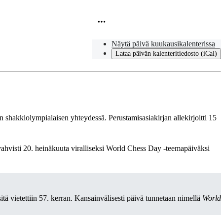
Näytä päivä kuukausikalenterissa
Lataa päivän kalenteritiedosto (iCal)
shakkiolympialaisen yhteydessä. Perustamisasiakirjan allekirjoitti 15
vahvisti 20. heinäkuuta viralliseksi World Chess Day -teemapäiväksi
tä vietettiin 57. kerran. Kansainvälisesti päivä tunnetaan nimellä
World