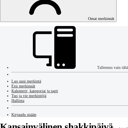
Omat merkinnät
Tallennus vain täh
Luo uusi merkintä
Etsi merkinnät
Kalenterit, kategoriat ja tagit
Tuo ja vie merkintöjä
Hallinta
Kirjaudu sisään
Kansainvälinen shakkipäivä