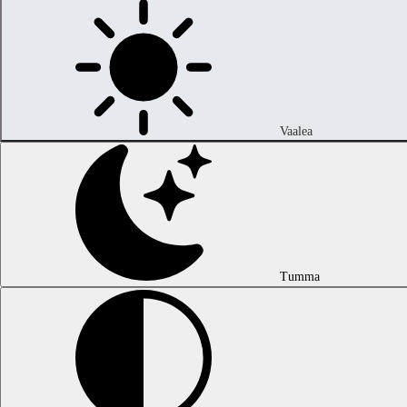
Vaalea
Tumma