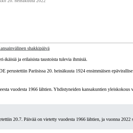
ikko 20. heinäkuuta 2022
ikäisiä ja erilaisista taustoista tulevia ihmisiä.
perustettiin Pariisissa 20. heinäkuuta 1924 ensimmäisen epävirallisen 
tteesta vuodesta 1966 lähtien. Yhdistyneiden kansakuntien yleiskokous 
ttiin 20.7. Päivää on vietetty vuodesta 1966 lähtien, ja vuonna 2022 si