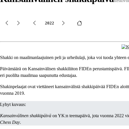
keskivi
2022
Shakki on maailmanlaajuinen peli ja urheilulaji, joka voi tuoda yhteen eri-
Päivämäärä on Kansainvälisen shakkiliiton FIDEn perustamispäivä. FIDE 
eri puolilta maailmaa saapunutta edustajaa.
Shakinpelaajat ovat viettäneet kansainvälistä shakkipäivää FIDEn aloi
vuonna 2019.
Lyhyt kuvaus:
Kansainvälinen shakkipäivä
on YK:n teemapäivä, jota vuonna 2022 viete
Chess Day
.