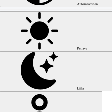
Automaattinen
Pellava
Liila