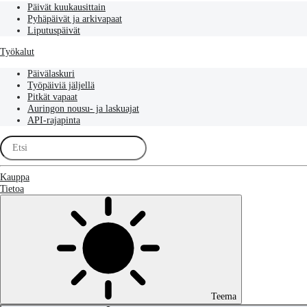
Päivät kuukausittain
Pyhäpäivät ja arkivapaat
Liputuspäivät
Työkalut
Päivälaskuri
Työpäiviä jäljellä
Pitkät vapaat
Auringon nousu- ja laskuajat
API-rajapinta
Kauppa
Tietoa
Teema