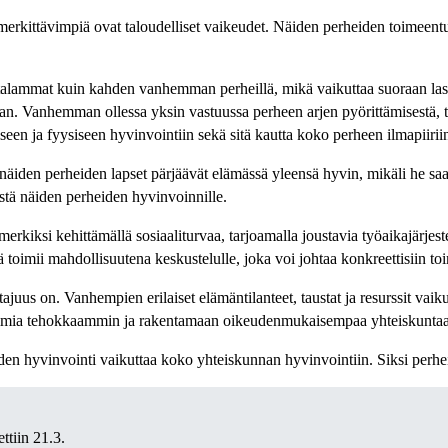
 merkittävimpiä ovat taloudelliset vaikeudet. Näiden perheiden toimeent
talammat kuin kahden vanhemman perheillä, mikä vaikuttaa suoraan laste
aan. Vanhemman ollessa yksin vastuussa perheen arjen pyörittämisestä,
n ja fyysiseen hyvinvointiin sekä sitä kautta koko perheen ilmapiirii
iden perheiden lapset pärjäävät elämässä yleensä hyvin, mikäli he saavat 
istä näiden perheiden hyvinvoinnille.
erkiksi kehittämällä sosiaaliturvaa, tarjoamalla joustavia työaikajärjest
toimii mahdollisuutena keskustelulle, joka voi johtaa konkreettisiin toi
s on. Vanhempien erilaiset elämäntilanteet, taustat ja resurssit vaikutt
ia tehokkaammin ja rakentamaan oikeudenmukaisempaa yhteiskuntaa k
den hyvinvointi vaikuttaa koko yhteiskunnan hyvinvointiin. Siksi perhei
ttiin 21.3.