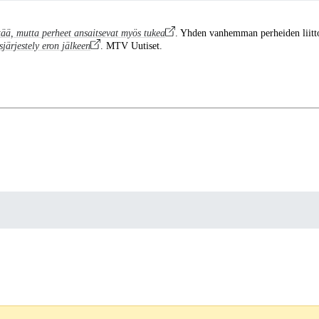
ää, mutta perheet ansaitsevat myös tukea
. Yhden vanhemman perheiden liitto
järjestely eron jälkeen
. MTV Uutiset.