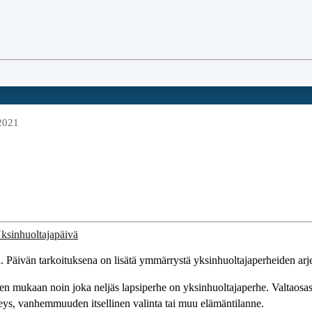
 2021
. Päivän tarkoituksena on lisätä ymmärrystä yksinhuoltajaperheiden arjes
en mukaan noin joka neljäs lapsiperhe on yksinhuoltajaperhe. Valtaosass
keys, vanhemmuuden itsellinen valinta tai muu elämäntilanne.