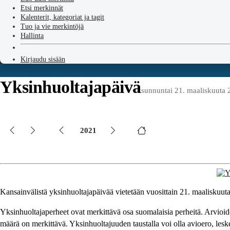
Etsi merkinnät
Kalenterit, kategoriat ja tagit
Tuo ja vie merkintöjä
Hallinta
Kirjaudu sisään
Yksinhuoltajapäivä
sunnuntai 21. maaliskuuta
2021
Kansainvälistä yksinhuoltajapäivää vietetään vuosittain 21. maaliskuuta
Yksinhuoltajaperheet ovat merkittävä osa suomalaisia perheitä. Arvioid
määrä on merkittävä. Yksinhuoltajuuden taustalla voi olla avioero, les