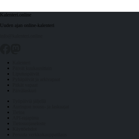
Kalenteri.online
Uuden ajan online-kalenteri
info@kalenteri.online
Kalenteri
Päivät kuukausittain
Liputuspäivät
Pyhäpäivät ja arkivapaat
Pitkät vapaat
Päivälaskuri
Työpäiviä jäljellä
Auringon nousu- ja laskuajat
Tietoa
API-rajapinta
Tietosuojaseloste
Käyttöehdot
Peruuta verkkokauppatilaus