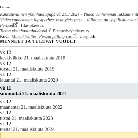
Lähteet:
Kansainvälinen yksinhuoltajapäivä 21.3.2024 - Yhden vanhemman rakkaus riitt
Yhden vanhemman lapsiperheet ovat yleistyneet – tällainen on tyypillisin asumis
Perheet
. Tilastokeskus.
Tietoa yksinhuoltajuudesta
. Pienperheyhdistys ry.
Kuva:
Marcel Walter: Person pulling cart
. Unsplash.
MENNEET JA TULEVAT VUODET
vk 12
keskiviikko 21. maaliskuuta 2018
vk 12
torstai 21. maaliskuuta 2019
vk 12
lauantai 21. maaliskuuta 2020
vk 11
sunnuntai 21. maaliskuuta 2021
vk 12
maanantai 21. maaliskuuta 2022
vk 12
tiistai 21. maaliskuuta 2023
vk 12
torstai 21. maaliskuuta 2024