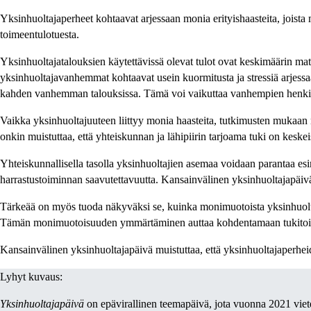
Yksinhuoltajaperheet kohtaavat arjessaan monia erityishaasteita, joista
toimeentulotuesta.
Yksinhuoltajatalouksien käytettävissä olevat tulot ovat keskimäärin ma
yksinhuoltajavanhemmat kohtaavat usein kuormitusta ja stressiä arjess
kahden vanhemman talouksissa. Tämä voi vaikuttaa vanhempien henkisee
Vaikka yksinhuoltajuuteen liittyy monia haasteita, tutkimusten mukaan nä
onkin muistuttaa, että yhteiskunnan ja lähipiirin tarjoama tuki on keske
Yhteiskunnallisella tasolla yksinhuoltajien asemaa voidaan parantaa esim
harrastustoiminnan saavutettavuutta. Kansainvälinen yksinhuoltajapäivä 
Tärkeää on myös tuoda näkyväksi se, kuinka monimuotoista yksinhuoltajuu
Tämän monimuotoisuuden ymmärtäminen auttaa kohdentamaan tukitoim
Kansainvälinen yksinhuoltajapäivä muistuttaa, että yksinhuoltajaperhei
Lyhyt kuvaus:
Yksinhuoltajapäivä
on epävirallinen teemapäivä, jota vuonna 2021 viete