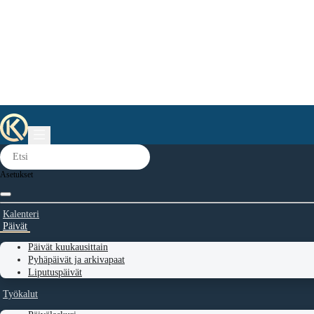
Asetukset
Kalenteri
Päivät
Päivät kuukausittain
Pyhäpäivät ja arkivapaat
Liputuspäivät
Työkalut