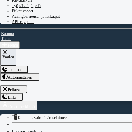
Päivälaskuri
Työpäiviä jäljellä
Pitkät vapaat
Auringon nousu- ja laskuajat
API-rajapinta
Kauppa
Tietoa
Teema
Vaalea
Tumma
Automaattinen
Pellava
Liila
Omat merkinnät
Tallennus vain tähän selaimeen
Luo uusi merkintä