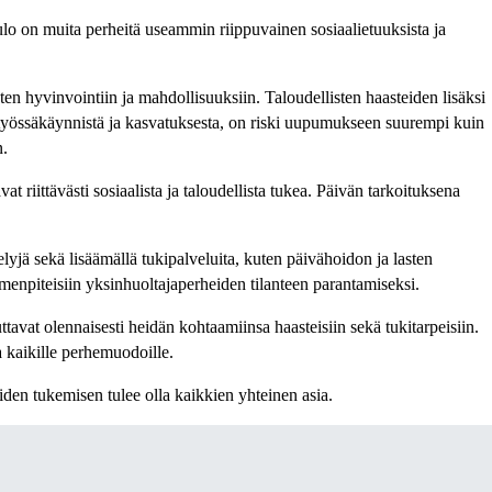
ulo on muita perheitä useammin riippuvainen sosiaalietuuksista ja
n hyvinvointiin ja mahdollisuuksiin. Taloudellisten haasteiden lisäksi
 työssäkäynnistä ja kasvatuksesta, on riski uupumukseen suurempi kuin
n.
riittävästi sosiaalista ja taloudellista tukea. Päivän tarkoituksena
elyjä sekä lisäämällä tukipalveluita, kuten päivähoidon ja lasten
menpiteisiin yksinhuoltajaperheiden tilanteen parantamiseksi.
avat olennaisesti heidän kohtaamiinsa haasteisiin sekä tukitarpeisiin.
aikille perhemuodoille.
den tukemisen tulee olla kaikkien yhteinen asia.