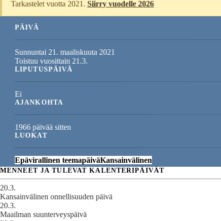
Tarkastelet vuotta 2021.
Siirry vuodelle 2026
PÄIVÄ
Sunnuntai 21. maaliskuuta 2021
Toistuu vuosittain 21.3.
LIPUTUSPÄIVÄ
Ei
AJANKOHTA
1966 päivää sitten
LUOKAT
Epävirallinen teemapäivä
Kansainvälinen
MENNEET JA TULEVAT KALENTERIPÄIVÄT
20.3.
Kansainvälinen onnellisuuden päivä
20.3.
Maailman suunterveyspäivä