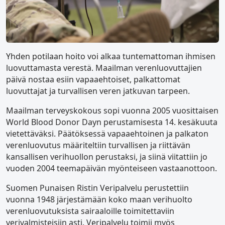
Yhden potilaan hoito voi alkaa tuntemattoman ihmisen
luovuttamasta verestä. Maailman verenluovuttajien
päivä nostaa esiin vapaaehtoiset, palkattomat
luovuttajat ja turvallisen veren jatkuvan tarpeen.
Maailman terveyskokous sopi vuonna 2005 vuosittaisen
World Blood Donor Dayn perustamisesta 14. kesäkuuta
vietettäväksi. Päätöksessä vapaaehtoinen ja palkaton
verenluovutus määriteltiin turvallisen ja riittävän
kansallisen verihuollon perustaksi, ja siinä viitattiin jo
vuoden 2004 teemapäivän myönteiseen vastaanottoon.
Suomen Punaisen Ristin Veripalvelu perustettiin
vuonna 1948 järjestämään koko maan verihuolto
verenluovutuksista sairaaloille toimitettaviin
verivalmisteisiin asti. Veripalvelu toimii myös