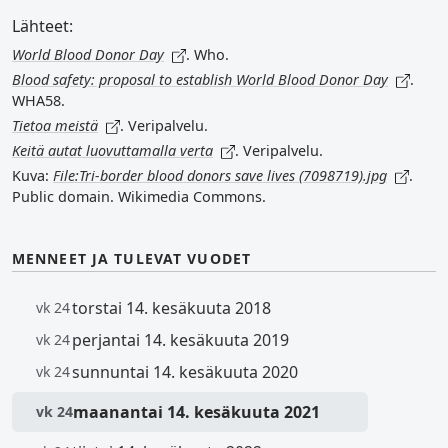
Lähteet:
World Blood Donor Day
. Who.
Blood safety: proposal to establish World Blood Donor Day
.
WHA58.
Tietoa meistä
. Veripalvelu.
Keitä autat luovuttamalla verta
. Veripalvelu.
Kuva:
File:Tri-border blood donors save lives (7098719).jpg
.
Public domain. Wikimedia Commons.
MENNEET JA TULEVAT VUODET
torstai 14. kesäkuuta 2018
vk 24
perjantai 14. kesäkuuta 2019
vk 24
sunnuntai 14. kesäkuuta 2020
vk 24
maanantai 14. kesäkuuta 2021
vk 24