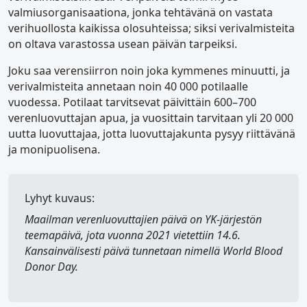
valmiusorganisaationa, jonka tehtävänä on vastata
verihuollosta kaikissa olosuhteissa; siksi verivalmisteita
on oltava varastossa usean päivän tarpeiksi.
Joku saa verensiirron noin joka kymmenes minuutti, ja
verivalmisteita annetaan noin 40 000 potilaalle
vuodessa. Potilaat tarvitsevat päivittäin 600–700
verenluovuttajan apua, ja vuosittain tarvitaan yli 20 000
uutta luovuttajaa, jotta luovuttajakunta pysyy riittävänä
ja monipuolisena.
Lyhyt kuvaus:
Maailman verenluovuttajien päivä
on YK-järjestön
teemapäivä, jota vuonna 2021 vietettiin 14.6.
Kansainvälisesti päivä tunnetaan nimellä
World Blood
Donor Day
.