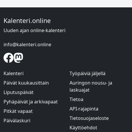
Kalenteri.online
Uuden ajan online-kalenteri
info@kalenteri.online
Kalenteri
Työpäiviä jäljellä
Päivät kuukausittain
Auringon nousu- ja
laskuajat
Liputuspäivät
Tietoa
Pyhäpäivät ja arkivapaat
API-rajapinta
Pitkät vapaat
Tietosuojaseloste
Päivälaskuri
Käyttöehdot