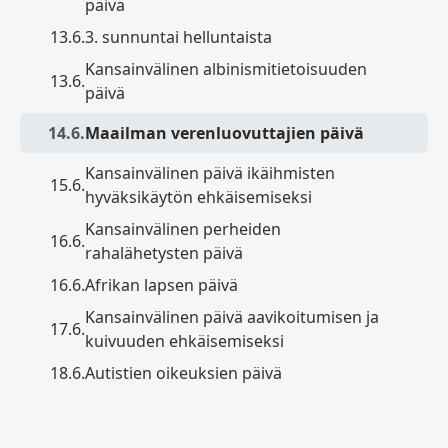
päivä
13.6.
3. sunnuntai helluntaista
Kansainvälinen albinismitietoisuuden
13.6.
päivä
14.6.
Maailman verenluovuttajien päivä
Kansainvälinen päivä ikäihmisten
15.6.
hyväksikäytön ehkäisemiseksi
Kansainvälinen perheiden
16.6.
rahalähetysten päivä
16.6.
Afrikan lapsen päivä
Kansainvälinen päivä aavikoitumisen ja
17.6.
kuivuuden ehkäisemiseksi
18.6.
Autistien oikeuksien päivä