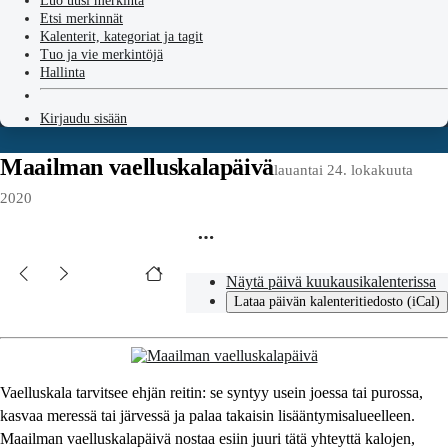
Luo uusi merkintä
Etsi merkinnät
Kalenterit, kategoriat ja tagit
Tuo ja vie merkintöjä
Hallinta
Kirjaudu sisään
Maailman vaelluskalapäivä
lauantai 24. lokakuuta
2020
Näytä päivä kuukausikalenterissa
Lataa päivän kalenteritiedosto (iCal)
Vaelluskala tarvitsee ehjän reitin: se syntyy usein joessa tai purossa,
kasvaa meressä tai järvessä ja palaa takaisin lisääntymisalueelleen.
Maailman vaelluskalapäivä nostaa esiin juuri tätä yhteyttä kalojen,