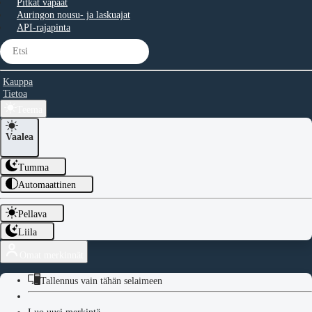
Pitkät vapaat
Auringon nousu- ja laskuajat
API-rajapinta
Kauppa
Tietoa
Teema
Vaalea
Tumma
Automaattinen
Pellava
Liila
Omat merkinnät
Tallennus vain tähän selaimeen