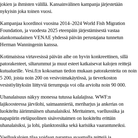
jokien ja ihmisten välillä. Kansainvälinen kampanja järjestetään
nykyisin joka toinen vuosi.
Kampanjaa koordinoi vuosina 2014–2024 World Fish Migration
Foundation, ja vuodesta 2025 eteenpäin järjestämisestä vastaa
alankomaalainen VENAE yhdessä päivän perustajana tunnetun
Herman Wanningenin kanssa.
Kotimaisissa virtavesissä päivän aihe on hyvin konkreettinen, sillä
patorakenteet, siltarummut ja muut esteet katkaisevat kalojen reittejä
kutualueille. Vesi.fi:n kokoaman tiedon mukaan patorakenteita on noin
5 200, joista noin 200 on vesivoimakäytössä, ja tieverkoston
vesistöylityksiin liittyviä tierumpuja voi olla arviolta noin 90 000.
Uhanalaisuus näkyy monessa tutussa kalalajissa. WWF:n
lajikoosteessa järvilohi, saimaannieriä, meriharjus ja ankerias on
luokiteltu äärimmäisen uhanalaisiksi. Meritaimen, vaellussiika ja
napapiirin eteläpuolinen sisävesitaimen on luokiteltu erittäin
uhanalaisiksi, ja lohi, planktonsiika sekä karisiika vaarantuneiksi.
Vaelluskalojen tilaa voidaan parantaa avaamalla reittejä ja