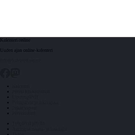
Kalenteri.online
Uuden ajan online-kalenteri
info@kalenteri.online
Kalenteri
Päivät kuukausittain
Liputuspäivät
Pyhäpäivät ja arkivapaat
Pitkät vapaat
Päivälaskuri
Työpäiviä jäljellä
Auringon nousu- ja laskuajat
Tietoa