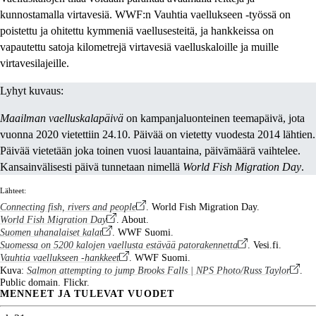
kunnostamalla virtavesiä. WWF:n Vauhtia vaellukseen -työssä on
poistettu ja ohitettu kymmeniä vaellusesteitä, ja hankkeissa on
vapautettu satoja kilometrejä virtavesiä vaelluskaloille ja muille
virtavesilajeille.
Lyhyt kuvaus:
Maailman vaelluskalapäivä
on kampanjaluonteinen teemapäivä, jota
vuonna 2020 vietettiin 24.10. Päivää on vietetty vuodesta 2014 lähtien.
Päivää vietetään joka toinen vuosi lauantaina, päivämäärä vaihtelee.
Kansainvälisesti päivä tunnetaan nimellä
World Fish Migration Day
.
Lähteet:
Connecting fish, rivers and people
. World Fish Migration Day.
World Fish Migration Day
. About.
Suomen uhanalaiset kalat
. WWF Suomi.
Suomessa on 5200 kalojen vaellusta estävää patorakennetta
. Vesi.fi.
Vauhtia vaellukseen -hankkeet
. WWF Suomi.
Kuva:
Salmon attempting to jump Brooks Falls | NPS Photo/Russ Taylor
.
Public domain. Flickr.
MENNEET JA TULEVAT VUODET