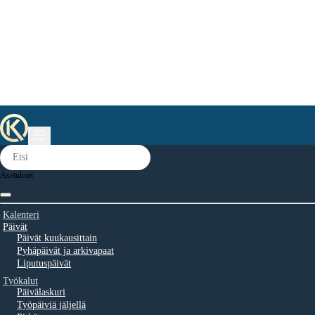
Asetukset
Kalenteri
Päivät
Päivät kuukausittain
Pyhäpäivät ja arkivapaat
Liputuspäivät
Työkalut
Päivälaskuri
Työpäiviä jäljellä