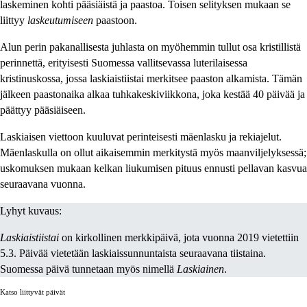
laskeminen kohti pääsiäistä ja paastoa. Toisen selityksen mukaan se
liittyy
laskeutumiseen
paastoon.
Alun perin pakanallisesta juhlasta on myöhemmin tullut osa kristillistä
perinnettä, erityisesti Suomessa vallitsevassa luterilaisessa
kristinuskossa, jossa laskiaistiistai merkitsee paaston alkamista. Tämän
jälkeen paastonaika alkaa tuhkakeskiviikkona, joka kestää 40 päivää ja
päättyy pääsiäiseen.
Laskiaisen viettoon kuuluvat perinteisesti mäenlasku ja rekiajelut.
Mäenlaskulla on ollut aikaisemmin merkitystä myös maanviljelyksessä;
uskomuksen mukaan kelkan liukumisen pituus ennusti pellavan kasvua
seuraavana vuonna.
Lyhyt kuvaus:
Laskiaistiistai
on kirkollinen merkkipäivä, jota vuonna 2019 vietettiin
5.3. Päivää vietetään laskiaissunnuntaista seuraavana tiistaina.
Suomessa päivä tunnetaan myös nimellä
Laskiainen
.
Katso liittyvät päivät