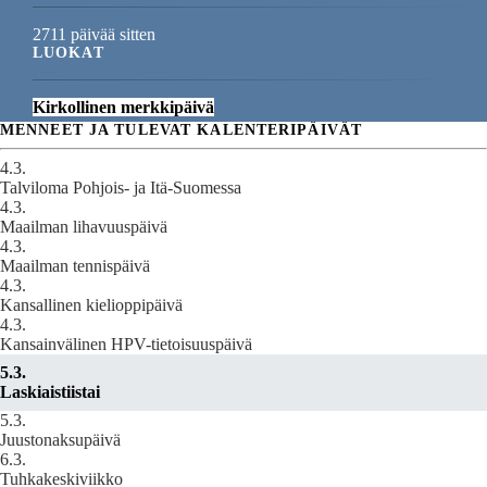
2711 päivää sitten
LUOKAT
Kirkollinen merkkipäivä
MENNEET JA TULEVAT KALENTERIPÄIVÄT
4.3.
Talviloma Pohjois- ja Itä-Suomessa
4.3.
Maailman lihavuuspäivä
4.3.
Maailman tennispäivä
4.3.
Kansallinen kielioppipäivä
4.3.
Kansainvälinen HPV-tietoisuuspäivä
5.3.
Laskiaistiistai
5.3.
Juustonaksupäivä
6.3.
Tuhkakeskiviikko