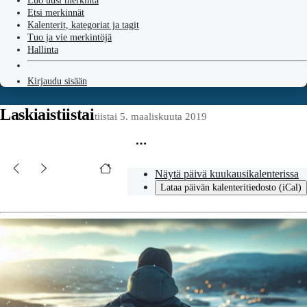
Luo uusi merkintä
Etsi merkinnät
Kalenterit, kategoriat ja tagit
Tuo ja vie merkintöjä
Hallinta
Kirjaudu sisään
Laskiaistiistai
tiistai 5. maaliskuuta 2019
Näytä päivä kuukausikalenterissa
Lataa päivän kalenteritiedosto (iCal)