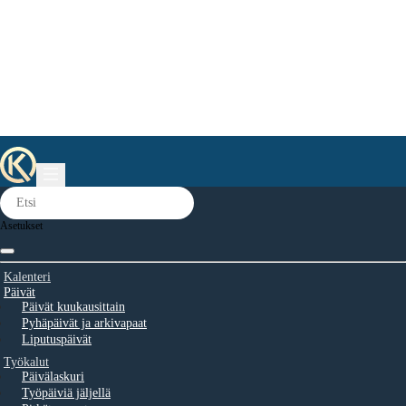
Asetukset
Kalenteri
Päivät
Päivät kuukausittain
Pyhäpäivät ja arkivapaat
Liputuspäivät
Työkalut
Päivälaskuri
Työpäiviä jäljellä