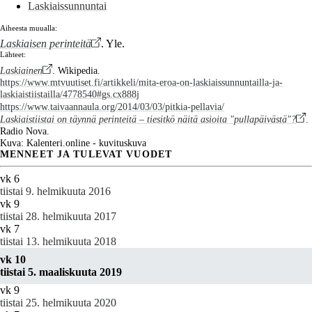
Laskiaissunnuntai
Aiheesta muualla:
Laskiaisen perinteitä
. Yle.
Lähteet:
Laskiainen
. Wikipedia.
https://www.mtvuutiset.fi/artikkeli/mita-eroa-on-laskiaissunnuntailla-ja-
laskiaistiistailla/4778540#gs.cx888j
https://www.taivaannaula.org/2014/03/03/pitkia-pellavia/
Laskiaistiistai on täynnä perinteitä – tiesitkö näitä asioita "pullapäivästä"?
.
Radio Nova.
Kuva: Kalenteri.online - kuvituskuva
MENNEET JA TULEVAT VUODET
vk 6
tiistai 9. helmikuuta 2016
vk 9
tiistai 28. helmikuuta 2017
vk 7
tiistai 13. helmikuuta 2018
vk 10
tiistai 5. maaliskuuta 2019
vk 9
tiistai 25. helmikuuta 2020