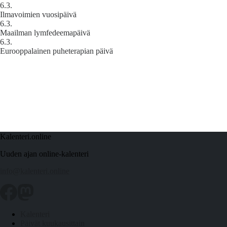
6.3.
Ilmavoimien vuosipäivä
6.3.
Maailman lymfedeemapäivä
6.3.
Eurooppalainen puheterapian päivä
Kalenteri.online
Uuden ajan online-kalenteri
info@kalenteri.online
Kalenteri
Päivät kuukausittain