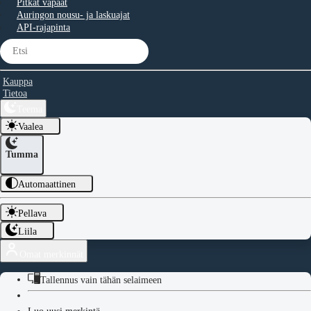
Pitkät vapaat
Auringon nousu- ja laskuajat
API-rajapinta
Kauppa
Tietoa
Teema
Vaalea
Tumma
Automaattinen
Pellava
Liila
Omat merkinnät
Tallennus vain tähän selaimeen