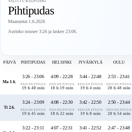
VALITTU KAUPUNKI
Pihtipudas
Maanantai 1.6.2026
Aurinko nousee 3:26 ja laskee 23:06.
PÄIVÄ
PIHTIPUDAS
HELSINKI
JYVÄSKYLÄ
OULU
3:26 - 23:06
4:09 - 22:28
3:44 - 22:48
2:53 - 23:41
Ma 1.6.
PÄIVÄN PITUUS
PÄIVÄN PITUUS
PÄIVÄN PITUUS
PÄIVÄN PITUUS
19 h 40 min
18 h 19 min
19 h 4 min
20 h 48 min
3:24 - 23:09
4:08 - 22:30
3:42 - 22:50
2:50 - 23:44
Ti 2.6.
PÄIVÄN PITUUS
PÄIVÄN PITUUS
PÄIVÄN PITUUS
PÄIVÄN PITUUS
19 h 45 min
18 h 22 min
19 h 8 min
20 h 54 min
3:22 - 23:11
4:07 - 22:31
3:41 - 22:52
2:47 - 23:48