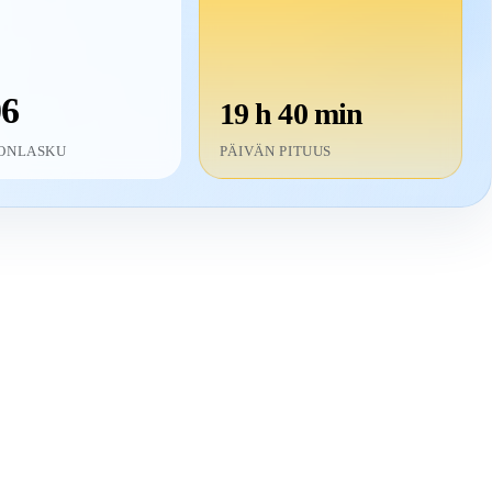
06
19 h 40 min
ONLASKU
PÄIVÄN PITUUS