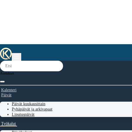
Asetukset
Kalenteri
Päivät
Päivät kuukausittain
Pyhäpäivät ja arkivapaat
Liputuspäivät
Työkalut