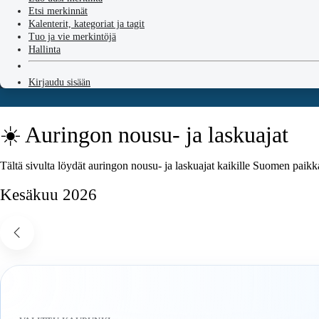
Etsi merkinnät
Kalenterit, kategoriat ja tagit
Tuo ja vie merkintöjä
Hallinta
Kirjaudu sisään
☀️ Auringon nousu- ja laskuajat
Tältä sivulta löydät auringon nousu- ja laskuajat kaikille Suomen paikk
Kesäkuu 2026