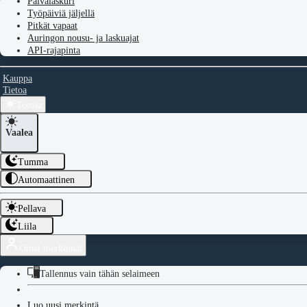
Päivälaskuri
Työpäiviä jäljellä
Pitkät vapaat
Auringon nousu- ja laskuajat
API-rajapinta
Kauppa
Tietoa
Teema
Vaalea
Tumma
Automaattinen
Pellava
Liila
Omat merkinnät
Tallennus vain tähän selaimeen
Luo uusi merkintä