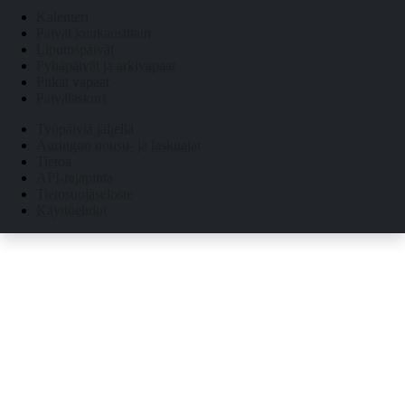
Kalenteri
Päivät kuukausittain
Liputuspäivät
Pyhäpäivät ja arkivapaat
Pitkät vapaat
Päivälaskuri
Työpäiviä jäljellä
Auringon nousu- ja laskuajat
Tietoa
API-rajapinta
Tietosuojaseloste
Käyttöehdot