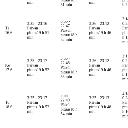
pituus
18 h
pit
min
min
51 min
h 7
2:1
3:55 -
3:25 - 23:16
3:26 - 23:12
0:2
22:47
Ti
Päivän
Päivän
Päi
Päivän
16.6.
pituus
19 h 51
pituus
19 h 46
pit
pituus
18 h
min
min
h 1
52 min
mi
2:1
3:55 -
3:25 - 23:17
3:26 - 23:12
0:2
22:48
Ke
Päivän
Päivän
Päi
Päivän
17.6.
pituus
19 h 52
pituus
19 h 46
pit
pituus
18 h
min
min
h 1
53 min
mi
2:1
3:55 -
3:25 - 23:17
3:25 - 23:13
0:2
22:49
To
Päivän
Päivän
Päi
Päivän
18.6.
pituus
19 h 52
pituus
19 h 48
pit
pituus
18 h
min
min
h 1
54 min
mi