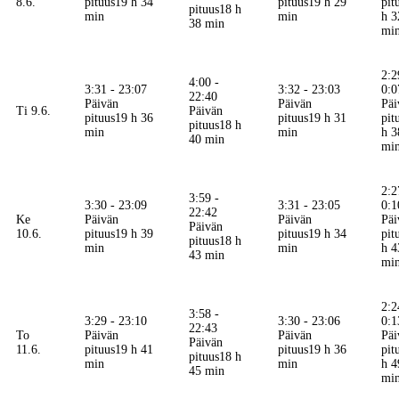
8.6.
pituus
19 h 34
pituus
19 h 29
pit
pituus
18 h
min
min
h 3
38 min
mi
2:2
4:00 -
3:31 - 23:07
3:32 - 23:03
0:0
22:40
Päivän
Päivän
Päi
Ti 9.6.
Päivän
pituus
19 h 36
pituus
19 h 31
pit
pituus
18 h
min
min
h 3
40 min
mi
2:2
3:59 -
3:30 - 23:09
3:31 - 23:05
0:1
22:42
Ke
Päivän
Päivän
Päi
Päivän
10.6.
pituus
19 h 39
pituus
19 h 34
pit
pituus
18 h
min
min
h 4
43 min
mi
2:2
3:58 -
3:29 - 23:10
3:30 - 23:06
0:1
22:43
To
Päivän
Päivän
Päi
Päivän
11.6.
pituus
19 h 41
pituus
19 h 36
pit
pituus
18 h
min
min
h 4
45 min
mi