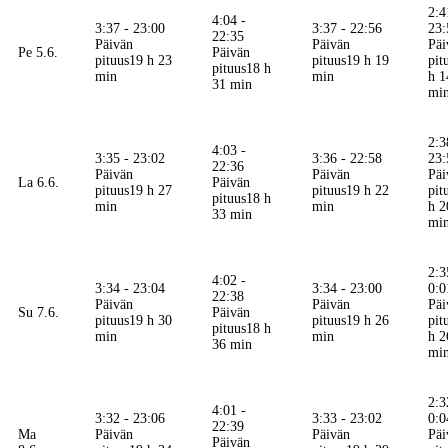
2:4
4:04 -
3:37 - 23:00
3:37 - 22:56
23:
22:35
Päivän
Päivän
Päi
Pe 5.6.
Päivän
pituus
19 h 23
pituus
19 h 19
pit
pituus
18 h
min
min
h 1
31 min
mi
2:3
4:03 -
3:35 - 23:02
3:36 - 22:58
23:
22:36
Päivän
Päivän
Päi
La 6.6.
Päivän
pituus
19 h 27
pituus
19 h 22
pit
pituus
18 h
min
min
h 2
33 min
mi
2:3
4:02 -
3:34 - 23:04
3:34 - 23:00
0:0
22:38
Päivän
Päivän
Päi
Su 7.6.
Päivän
pituus
19 h 30
pituus
19 h 26
pit
pituus
18 h
min
min
h 2
36 min
mi
2:3
4:01 -
3:32 - 23:06
3:33 - 23:02
0:0
22:39
Ma
Päivän
Päivän
Päi
Päivän