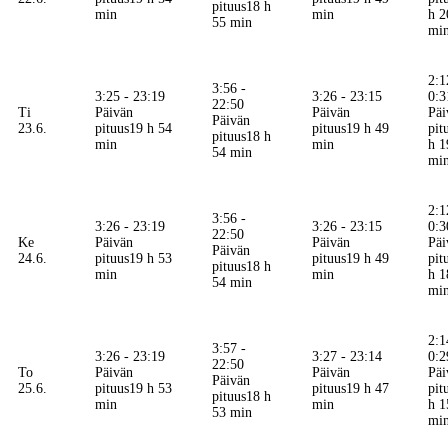
pituus
18 h
min
min
h 2
55 min
mi
2:1
3:56 -
3:25 - 23:19
3:26 - 23:15
0:3
22:50
Ti
Päivän
Päivän
Päi
Päivän
23.6.
pituus
19 h 54
pituus
19 h 49
pit
pituus
18 h
min
min
h 1
54 min
mi
2:1
3:56 -
3:26 - 23:19
3:26 - 23:15
0:3
22:50
Ke
Päivän
Päivän
Päi
Päivän
24.6.
pituus
19 h 53
pituus
19 h 49
pit
pituus
18 h
min
min
h 1
54 min
mi
2:1
3:57 -
3:26 - 23:19
3:27 - 23:14
0:2
22:50
To
Päivän
Päivän
Päi
Päivän
25.6.
pituus
19 h 53
pituus
19 h 47
pit
pituus
18 h
min
min
h 1
53 min
mi