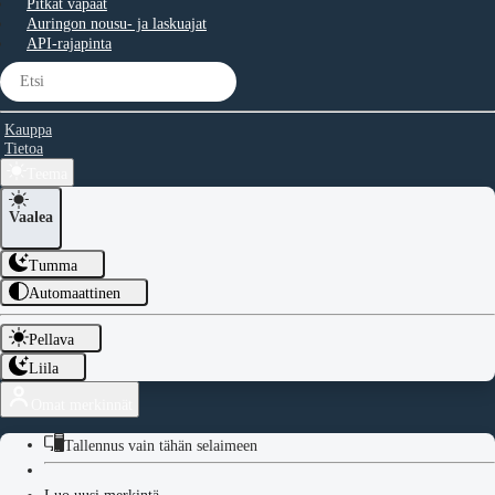
Pitkät vapaat
Auringon nousu- ja laskuajat
API-rajapinta
Kauppa
Tietoa
Teema
Vaalea
Tumma
Automaattinen
Pellava
Liila
Omat merkinnät
Tallennus vain tähän selaimeen