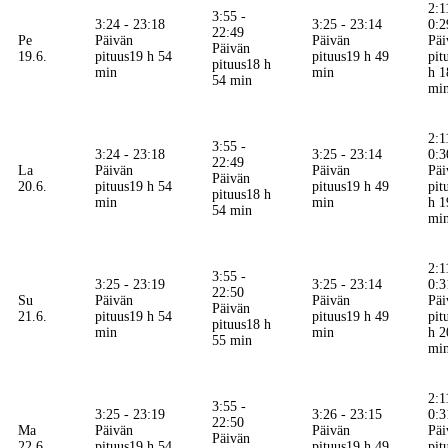
2:1
3:55 -
3:24 - 23:18
3:25 - 23:14
0:2
22:49
Pe
Päivän
Päivän
Päi
Päivän
19.6.
pituus
19 h 54
pituus
19 h 49
pit
pituus
18 h
min
min
h 1
54 min
mi
2:1
3:55 -
3:24 - 23:18
3:25 - 23:14
0:3
22:49
La
Päivän
Päivän
Päi
Päivän
20.6.
pituus
19 h 54
pituus
19 h 49
pit
pituus
18 h
min
min
h 1
54 min
mi
2:1
3:55 -
3:25 - 23:19
3:25 - 23:14
0:3
22:50
Su
Päivän
Päivän
Päi
Päivän
21.6.
pituus
19 h 54
pituus
19 h 49
pit
pituus
18 h
min
min
h 2
55 min
mi
2:1
3:55 -
3:25 - 23:19
3:26 - 23:15
0:3
22:50
Ma
Päivän
Päivän
Päi
Päivän
22.6.
pituus
19 h 54
pituus
19 h 49
pit