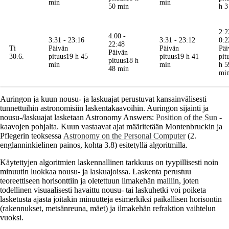
min
min
50 min
h 3
2:2
4:00 -
3:31 - 23:16
3:31 - 23:12
0:2
22:48
Ti
Päivän
Päivän
Päi
Päivän
30.6.
pituus
19 h 45
pituus
19 h 41
pit
pituus
18 h
min
min
h 5
48 min
mi
Auringon ja kuun nousu- ja laskuajat perustuvat kansainvälisesti
tunnettuihin astronomisiin laskentakaavoihin. Auringon sijainti ja
nousu-/laskuajat lasketaan Astronomy Answers:
Position of the Sun
-
kaavojen pohjalta. Kuun vastaavat ajat määritetään Montenbruckin ja
Pflegerin teoksessa
Astronomy on the Personal Computer
(2.
englanninkielinen painos, kohta 3.8) esitetyllä algoritmilla.
Käytettyjen algoritmien laskennallinen tarkkuus on tyypillisesti noin
minuutin luokkaa nousu- ja laskuajoissa. Laskenta perustuu
teoreettiseen horisonttiin ja oletettuun ilmakehän malliin, joten
todellinen visuaalisesti havaittu nousu- tai laskuhetki voi poiketa
lasketusta ajasta joitakin minuutteja esimerkiksi paikallisen horisontin
(rakennukset, metsänreuna, mäet) ja ilmakehän refraktion vaihtelun
vuoksi.