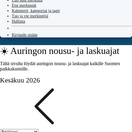
Luo uusi merkintä
Etsi merkinnät
Kalenterit, kategoriat ja tagit
Tuo ja vie merkintöjä
Hallinta
Kirjaudu sisään
☀️ Auringon nousu- ja laskuajat
Tältä sivulta löydät auringon nousu- ja laskuajat kaikille Suomen
paikkakunnille.
Kesäkuu 2026