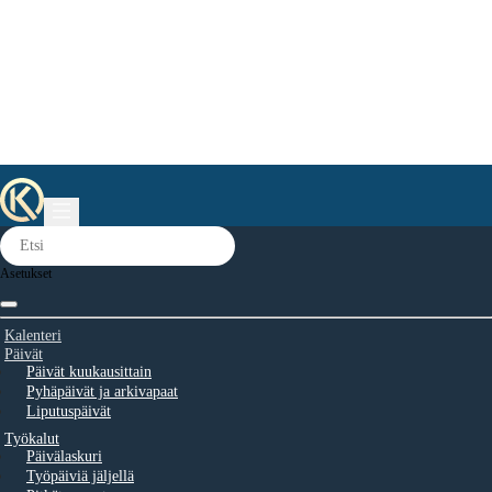
Asetukset
Kalenteri
Päivät
Päivät kuukausittain
Pyhäpäivät ja arkivapaat
Liputuspäivät
Työkalut
Päivälaskuri
Työpäiviä jäljellä