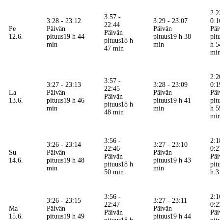
2:2
3:57 -
3:28 - 23:12
3:29 - 23:07
0:1
22:44
Pe
Päivän
Päivän
Päi
Päivän
12.6.
pituus
19 h 44
pituus
19 h 38
pit
pituus
18 h
min
min
h 5
47 min
mi
2:2
3:57 -
3:27 - 23:13
3:28 - 23:09
0:1
22:45
La
Päivän
Päivän
Päi
Päivän
13.6.
pituus
19 h 46
pituus
19 h 41
pit
pituus
18 h
min
min
h 5
48 min
mi
3:56 -
2:1
3:26 - 23:14
3:27 - 23:10
22:46
0:2
Su
Päivän
Päivän
Päivän
Päi
14.6.
pituus
19 h 48
pituus
19 h 43
pituus
18 h
pit
min
min
50 min
h 3
3:56 -
2:1
3:26 - 23:15
3:27 - 23:11
22:47
0:2
Ma
Päivän
Päivän
Päivän
Päi
15.6.
pituus
19 h 49
pituus
19 h 44