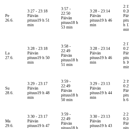
2:1
3:57 -
3:27 - 23:18
3:28 - 23:14
0:2
22:50
Pe
Päivän
Päivän
Päi
Päivän
26.6.
pituus
19 h 51
pituus
19 h 46
pit
pituus
18 h
min
min
h 1
53 min
mi
2:1
3:58 -
3:28 - 23:18
3:28 - 23:14
0:2
22:49
La
Päivän
Päivän
Päi
Päivän
27.6.
pituus
19 h 50
pituus
19 h 46
pit
pituus
18 h
min
min
h 1
51 min
mi
3:59 -
2:1
3:29 - 23:17
3:29 - 23:13
22:49
0:2
Su
Päivän
Päivän
Päivän
Päi
28.6.
pituus
19 h 48
pituus
19 h 44
pituus
18 h
pit
min
min
50 min
h 6
3:59 -
2:2
3:30 - 23:17
3:30 - 23:13
22:49
0:2
Ma
Päivän
Päivän
Päivän
Päi
29.6.
pituus
19 h 47
pituus
19 h 43
pituus
18 h
pit