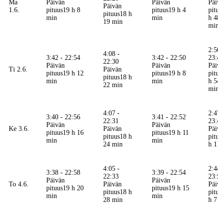
Ma
Päivän
Päivän
Päi
Päivän
1.6.
pituus
19 h 8
pituus
19 h 4
pit
pituus
18 h
min
min
h 4
19 min
mi
2:5
4:08 -
3:42 - 22:54
3:42 - 22:50
23:
22:30
Päivän
Päivän
Päi
Ti 2.6.
Päivän
pituus
19 h 12
pituus
19 h 8
pit
pituus
18 h
min
min
h 5
22 min
mi
4:07 -
2:4
3:40 - 22:56
3:41 - 22:52
22:31
23:
Päivän
Päivän
Ke 3.6.
Päivän
Päi
pituus
19 h 16
pituus
19 h 11
pituus
18 h
pit
min
min
24 min
h 1
4:05 -
2:4
3:38 - 22:58
3:39 - 22:54
22:33
23:
Päivän
Päivän
To 4.6.
Päivän
Päi
pituus
19 h 20
pituus
19 h 15
pituus
18 h
pit
min
min
28 min
h 7