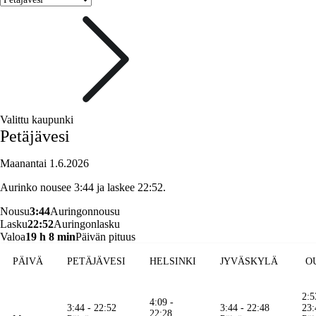
Valittu kaupunki
Petäjävesi
Maanantai 1.6.2026
Aurinko nousee 3:44 ja laskee 22:52.
Nousu
3:44
Auringonnousu
Lasku
22:52
Auringonlasku
Valoa
19 h 8 min
Päivän pituus
PÄIVÄ
PETÄJÄVESI
HELSINKI
JYVÄSKYLÄ
O
2:5
4:09 -
3:44 - 22:52
3:44 - 22:48
23:
22:28