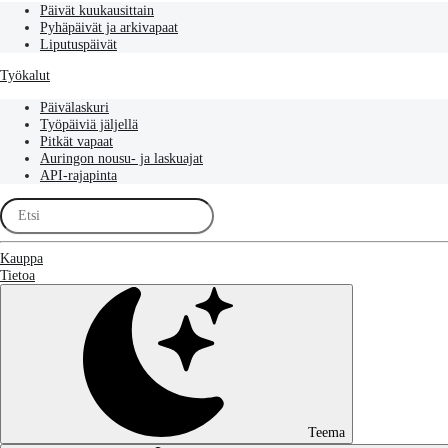
Päivät kuukausittain
Pyhäpäivät ja arkivapaat
Liputuspäivät
Työkalut
Päivälaskuri
Työpäiviä jäljellä
Pitkät vapaat
Auringon nousu- ja laskuajat
API-rajapinta
Kauppa
Tietoa
Teema