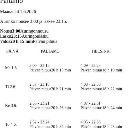
Paltamo
Maanantai 1.6.2026
Aurinko nousee 3:00 ja laskee 23:15.
Nousu
3:00
Auringonnousu
Lasku
23:15
Auringonlasku
Valoa
20 h 15 min
Päivän pituus
PÄIVÄ
PALTAMO
HELSINKI
3:00 - 23:15
4:09 - 22:28
Ma 1.6.
Päivän pituus
20 h 15 min
Päivän pituus
18 h 19 min
2:57 - 23:18
4:08 - 22:30
Ti 2.6.
Päivän pituus
20 h 21 min
Päivän pituus
18 h 22 min
2:55 - 23:21
4:07 - 22:31
Ke 3.6.
Päivän pituus
20 h 26 min
Päivän pituus
18 h 24 min
2:52 - 23:24
4:05 - 22:33
To 4.6.
Päivän pituus
20 h 32 min
Päivän pituus
18 h 28 min