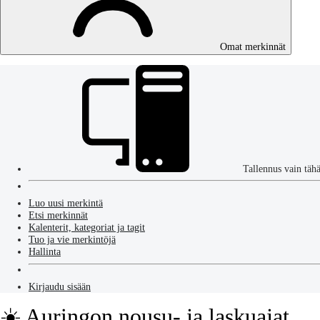
Omat merkinnät
Tallennus vain täh
Luo uusi merkintä
Etsi merkinnät
Kalenterit, kategoriat ja tagit
Tuo ja vie merkintöjä
Hallinta
Kirjaudu sisään
☀️ Auringon nousu- ja laskuajat