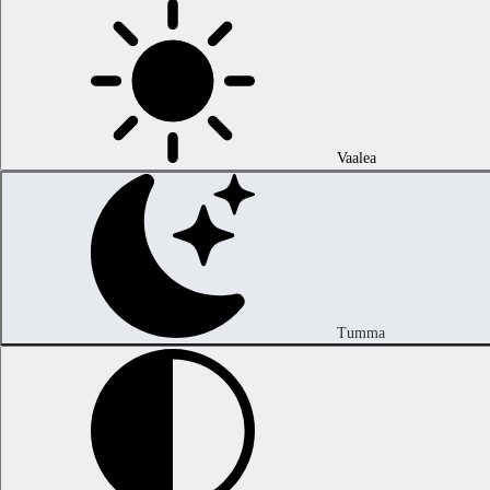
Vaalea
Tumma