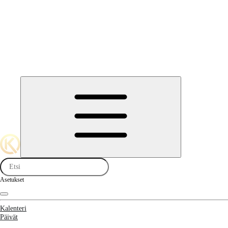
Asetukset
Kalenteri
Päivät