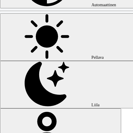
Automaattinen
Pellava
Liila