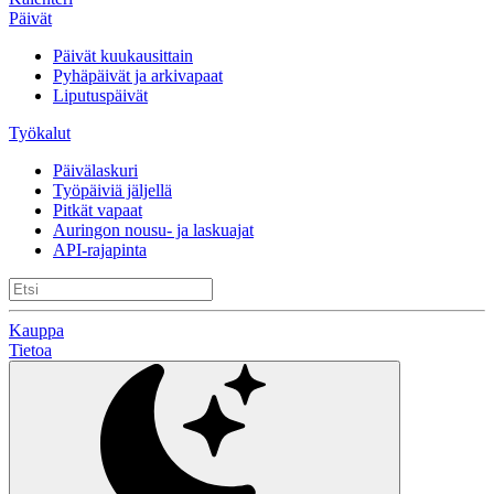
Päivät
Päivät kuukausittain
Pyhäpäivät ja arkivapaat
Liputuspäivät
Työkalut
Päivälaskuri
Työpäiviä jäljellä
Pitkät vapaat
Auringon nousu- ja laskuajat
API-rajapinta
Kauppa
Tietoa