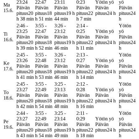
23:24
22:47
23:11
0:23
Yötön yö
yö
Ma
Päivän
Päivän
Päivän
Päivän
Päivän
Päivän
15.6.
pituus
20
pituus
18
pituus
19 h
pituus
22
pituus
24 h
pituus
24
h 38 min
h 51 min
44 min
h 7 min
h
2:46 -
3:55 -
3:26 -
2:14 -
Yötön
23:25
22:47
23:12
0:25
Yötön yö
yö
Ti
Päivän
Päivän
Päivän
Päivän
Päivän
Päivän
16.6.
pituus
20
pituus
18
pituus
19 h
pituus
22
pituus
24 h
pituus
24
h 39 min
h 52 min
46 min
h 11 min
h
2:45 -
3:55 -
3:26 -
2:13 -
Yötön
23:26
22:48
23:12
0:27
Yötön yö
yö
Ke
Päivän
Päivän
Päivän
Päivän
Päivän
Päivän
17.6.
pituus
20
pituus
18
pituus
19 h
pituus
22
pituus
24 h
pituus
24
h 41 min
h 53 min
46 min
h 14 min
h
2:45 -
3:55 -
3:25 -
2:12 -
Yötön
23:27
22:49
23:13
0:28
Yötön yö
yö
To
Päivän
Päivän
Päivän
Päivän
Päivän
Päivän
18.6.
pituus
20
pituus
18
pituus
19 h
pituus
22
pituus
24 h
pituus
24
h 42 min
h 54 min
48 min
h 16 min
h
2:44 -
3:55 -
3:25 -
2:11 -
Yötön
23:27
22:49
23:14
0:29
Yötön yö
yö
Pe
Päivän
Päivän
Päivän
Päivän
Päivän
Päivän
19.6.
pituus
20
pituus
18
pituus
19 h
pituus
22
pituus
24 h
pituus
24
h 43 min
h 54 min
49 min
h 18 min
h