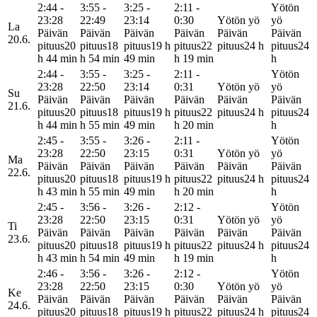
2:44 -
3:55 -
3:25 -
2:11 -
Yötön
23:28
22:49
23:14
0:30
Yötön yö
yö
La
Päivän
Päivän
Päivän
Päivän
Päivän
Päivän
20.6.
pituus
20
pituus
18
pituus
19 h
pituus
22
pituus
24 h
pituus
24
h 44 min
h 54 min
49 min
h 19 min
h
2:44 -
3:55 -
3:25 -
2:11 -
Yötön
23:28
22:50
23:14
0:31
Yötön yö
yö
Su
Päivän
Päivän
Päivän
Päivän
Päivän
Päivän
21.6.
pituus
20
pituus
18
pituus
19 h
pituus
22
pituus
24 h
pituus
24
h 44 min
h 55 min
49 min
h 20 min
h
2:45 -
3:55 -
3:26 -
2:11 -
Yötön
23:28
22:50
23:15
0:31
Yötön yö
yö
Ma
Päivän
Päivän
Päivän
Päivän
Päivän
Päivän
22.6.
pituus
20
pituus
18
pituus
19 h
pituus
22
pituus
24 h
pituus
24
h 43 min
h 55 min
49 min
h 20 min
h
2:45 -
3:56 -
3:26 -
2:12 -
Yötön
23:28
22:50
23:15
0:31
Yötön yö
yö
Ti
Päivän
Päivän
Päivän
Päivän
Päivän
Päivän
23.6.
pituus
20
pituus
18
pituus
19 h
pituus
22
pituus
24 h
pituus
24
h 43 min
h 54 min
49 min
h 19 min
h
2:46 -
3:56 -
3:26 -
2:12 -
Yötön
23:28
22:50
23:15
0:30
Yötön yö
yö
Ke
Päivän
Päivän
Päivän
Päivän
Päivän
Päivän
24.6.
pituus
20
pituus
18
pituus
19 h
pituus
22
pituus
24 h
pituus
24