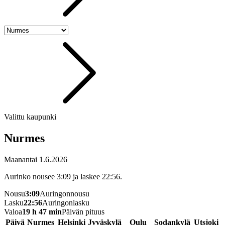
Valittu kaupunki
Nurmes
Maanantai 1.6.2026
Aurinko nousee 3:09 ja laskee 22:56.
Nousu
3:09
Auringonnousu
Lasku
22:56
Auringonlasku
Valoa
19 h 47 min
Päivän pituus
Päivä
Nurmes
Helsinki
Jyväskylä
Oulu
Sodankylä
Utsjoki