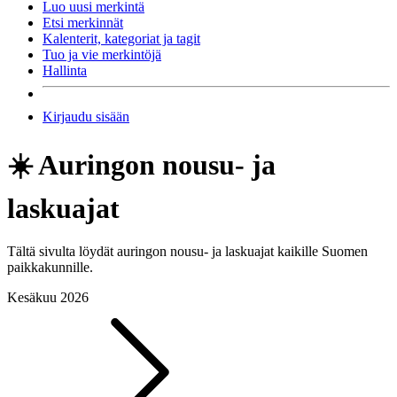
Luo uusi merkintä
Etsi merkinnät
Kalenterit, kategoriat ja tagit
Tuo ja vie merkintöjä
Hallinta
Kirjaudu sisään
☀️ Auringon nousu- ja
laskuajat
Tältä sivulta löydät auringon nousu- ja laskuajat kaikille Suomen
paikkakunnille.
Kesäkuu 2026