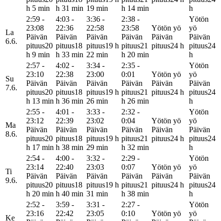
h 5 min
h 31 min
19 min
h 14 min
h
2:59 -
4:03 -
3:36 -
2:38 -
Yötön
23:08
22:36
22:58
23:58
Yötön yö
yö
La
Päivän
Päivän
Päivän
Päivän
Päivän
Päivän
6.6.
pituus
20
pituus
18
pituus
19 h
pituus
21
pituus
24 h
pituus
24
h 9 min
h 33 min
22 min
h 20 min
h
2:57 -
4:02 -
3:34 -
2:35 -
Yötön
23:10
22:38
23:00
0:01
Yötön yö
yö
Su
Päivän
Päivän
Päivän
Päivän
Päivän
Päivän
7.6.
pituus
20
pituus
18
pituus
19 h
pituus
21
pituus
24 h
pituus
24
h 13 min
h 36 min
26 min
h 26 min
h
2:55 -
4:01 -
3:33 -
2:32 -
Yötön
23:12
22:39
23:02
0:04
Yötön yö
yö
Ma
Päivän
Päivän
Päivän
Päivän
Päivän
Päivän
8.6.
pituus
20
pituus
18
pituus
19 h
pituus
21
pituus
24 h
pituus
24
h 17 min
h 38 min
29 min
h 32 min
h
2:54 -
4:00 -
3:32 -
2:29 -
Yötön
23:14
22:40
23:03
0:07
Yötön yö
yö
Ti
Päivän
Päivän
Päivän
Päivän
Päivän
Päivän
9.6.
pituus
20
pituus
18
pituus
19 h
pituus
21
pituus
24 h
pituus
24
h 20 min
h 40 min
31 min
h 38 min
h
2:52 -
3:59 -
3:31 -
2:27 -
Yötön
23:16
22:42
23:05
0:10
Yötön yö
yö
Ke