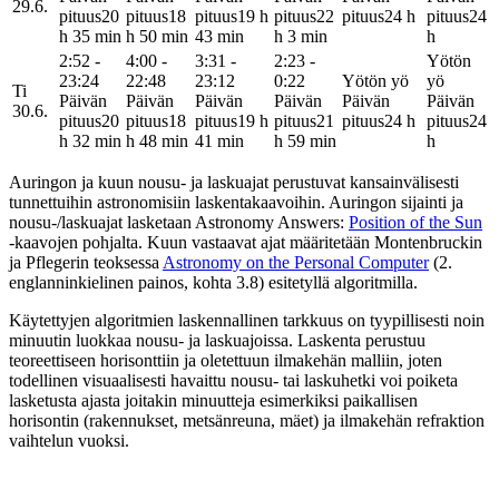
29.6.
pituus
20
pituus
18
pituus
19 h
pituus
22
pituus
24 h
pituus
24
h 35 min
h 50 min
43 min
h 3 min
h
2:52 -
4:00 -
3:31 -
2:23 -
Yötön
23:24
22:48
23:12
0:22
Yötön yö
yö
Ti
Päivän
Päivän
Päivän
Päivän
Päivän
Päivän
30.6.
pituus
20
pituus
18
pituus
19 h
pituus
21
pituus
24 h
pituus
24
h 32 min
h 48 min
41 min
h 59 min
h
Auringon ja kuun nousu- ja laskuajat perustuvat kansainvälisesti
tunnettuihin astronomisiin laskentakaavoihin. Auringon sijainti ja
nousu-/laskuajat lasketaan Astronomy Answers:
Position of the Sun
-kaavojen pohjalta. Kuun vastaavat ajat määritetään Montenbruckin
ja Pflegerin teoksessa
Astronomy on the Personal Computer
(2.
englanninkielinen painos, kohta 3.8) esitetyllä algoritmilla.
Käytettyjen algoritmien laskennallinen tarkkuus on tyypillisesti noin
minuutin luokkaa nousu- ja laskuajoissa. Laskenta perustuu
teoreettiseen horisonttiin ja oletettuun ilmakehän malliin, joten
todellinen visuaalisesti havaittu nousu- tai laskuhetki voi poiketa
lasketusta ajasta joitakin minuutteja esimerkiksi paikallisen
horisontin (rakennukset, metsänreuna, mäet) ja ilmakehän refraktion
vaihtelun vuoksi.