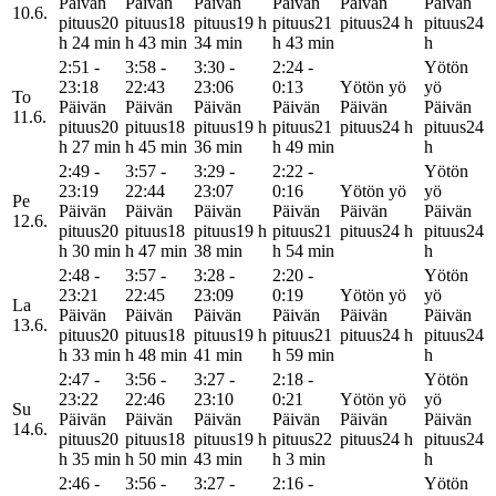
Päivän
Päivän
Päivän
Päivän
Päivän
Päivän
10.6.
pituus
20
pituus
18
pituus
19 h
pituus
21
pituus
24 h
pituus
24
h 24 min
h 43 min
34 min
h 43 min
h
2:51 -
3:58 -
3:30 -
2:24 -
Yötön
23:18
22:43
23:06
0:13
Yötön yö
yö
To
Päivän
Päivän
Päivän
Päivän
Päivän
Päivän
11.6.
pituus
20
pituus
18
pituus
19 h
pituus
21
pituus
24 h
pituus
24
h 27 min
h 45 min
36 min
h 49 min
h
2:49 -
3:57 -
3:29 -
2:22 -
Yötön
23:19
22:44
23:07
0:16
Yötön yö
yö
Pe
Päivän
Päivän
Päivän
Päivän
Päivän
Päivän
12.6.
pituus
20
pituus
18
pituus
19 h
pituus
21
pituus
24 h
pituus
24
h 30 min
h 47 min
38 min
h 54 min
h
2:48 -
3:57 -
3:28 -
2:20 -
Yötön
23:21
22:45
23:09
0:19
Yötön yö
yö
La
Päivän
Päivän
Päivän
Päivän
Päivän
Päivän
13.6.
pituus
20
pituus
18
pituus
19 h
pituus
21
pituus
24 h
pituus
24
h 33 min
h 48 min
41 min
h 59 min
h
2:47 -
3:56 -
3:27 -
2:18 -
Yötön
23:22
22:46
23:10
0:21
Yötön yö
yö
Su
Päivän
Päivän
Päivän
Päivän
Päivän
Päivän
14.6.
pituus
20
pituus
18
pituus
19 h
pituus
22
pituus
24 h
pituus
24
h 35 min
h 50 min
43 min
h 3 min
h
2:46 -
3:56 -
3:27 -
2:16 -
Yötön