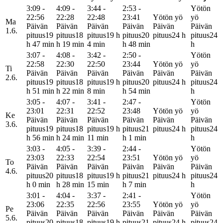
3:09 -
4:09 -
3:44 -
2:53 -
Yötön
22:56
22:28
22:48
23:41
Yötön yö
yö
Ma
Päivän
Päivän
Päivän
Päivän
Päivän
Päivän
1.6.
pituus
19
pituus
18
pituus
19 h
pituus
20
pituus
24 h
pituus
24
h 47 min
h 19 min
4 min
h 48 min
h
3:07 -
4:08 -
3:42 -
2:50 -
Yötön
22:58
22:30
22:50
23:44
Yötön yö
yö
Ti
Päivän
Päivän
Päivän
Päivän
Päivän
Päivän
2.6.
pituus
19
pituus
18
pituus
19 h
pituus
20
pituus
24 h
pituus
24
h 51 min
h 22 min
8 min
h 54 min
h
3:05 -
4:07 -
3:41 -
2:47 -
Yötön
23:01
22:31
22:52
23:48
Yötön yö
yö
Ke
Päivän
Päivän
Päivän
Päivän
Päivän
Päivän
3.6.
pituus
19
pituus
18
pituus
19 h
pituus
21
pituus
24 h
pituus
24
h 56 min
h 24 min
11 min
h 1 min
h
3:03 -
4:05 -
3:39 -
2:44 -
Yötön
23:03
22:33
22:54
23:51
Yötön yö
yö
To
Päivän
Päivän
Päivän
Päivän
Päivän
Päivän
4.6.
pituus
20
pituus
18
pituus
19 h
pituus
21
pituus
24 h
pituus
24
h 0 min
h 28 min
15 min
h 7 min
h
3:01 -
4:04 -
3:37 -
2:41 -
Yötön
23:06
22:35
22:56
23:55
Yötön yö
yö
Pe
Päivän
Päivän
Päivän
Päivän
Päivän
Päivän
5.6.
pituus
20
pituus
18
pituus
19 h
pituus
21
pituus
24 h
pituus
24