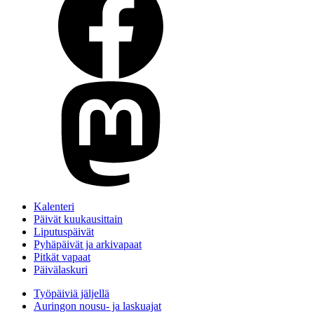
Kalenteri
Päivät kuukausittain
Liputuspäivät
Pyhäpäivät ja arkivapaat
Pitkät vapaat
Päivälaskuri
Työpäiviä jäljellä
Auringon nousu- ja laskuajat