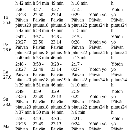
h 42 min
h 54 min
49 min
h 18 min
h
2:46 -
3:57 -
3:27 -
2:14 -
Yötön
23:28
22:50
23:14
0:29
Yötön yö
yö
To
Päivän
Päivän
Päivän
Päivän
Päivän
Päivän
25.6.
pituus
20
pituus
18
pituus
19 h
pituus
22
pituus
24 h
pituus
24
h 42 min
h 53 min
47 min
h 15 min
h
2:47 -
3:57 -
3:28 -
2:15 -
Yötön
23:27
22:50
23:14
0:28
Yötön yö
yö
Pe
Päivän
Päivän
Päivän
Päivän
Päivän
Päivän
26.6.
pituus
20
pituus
18
pituus
19 h
pituus
22
pituus
24 h
pituus
24
h 40 min
h 53 min
46 min
h 13 min
h
2:48 -
3:58 -
3:28 -
2:17 -
Yötön
23:27
22:49
23:14
0:27
Yötön yö
yö
La
Päivän
Päivän
Päivän
Päivän
Päivän
Päivän
27.6.
pituus
20
pituus
18
pituus
19 h
pituus
22
pituus
24 h
pituus
24
h 39 min
h 51 min
46 min
h 10 min
h
2:49 -
3:59 -
3:29 -
2:19 -
Yötön
23:26
22:49
23:13
0:25
Yötön yö
yö
Su
Päivän
Päivän
Päivän
Päivän
Päivän
Päivän
28.6.
pituus
20
pituus
18
pituus
19 h
pituus
22
pituus
24 h
pituus
24
h 37 min
h 50 min
44 min
h 6 min
h
2:50 -
3:59 -
3:30 -
2:21 -
Yötön
23:25
22:49
23:13
0:24
Yötön yö
yö
Ma
Päivän
Päivän
Päivän
Päivän
Päivän
Päivän