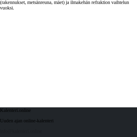
(rakennukset, metsänreuna, mäet) ja ilmakehän refraktion vaihtelun
vuoksi.
Kalenteri.online
Uuden ajan online-kalenteri
info@kalenteri.online