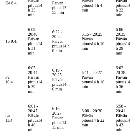
Päivän
Päivän
Päivän
Ke 8.4.
Päivän
pituus
14
pituus
14 h 4
pituus
14
pituus
13 h
h 25
min
h 22
55 min
min
min
6:09 -
6:06 -
6:22 -
20:40
6:15 - 20:25
20:35
20:22
Päivän
Päivän
Päivän
To 9.4.
Päivän
pituus
14
pituus
14 h 10
pituus
14
pituus
14 h
h 31
min
h 29
0 min
min
min
6:05 -
6:02 -
6:19 -
20:44
6:11 - 20:27
20:38
20:25
Pe
Päivän
Päivän
Päivän
Päivän
10.4.
pituus
14
pituus
14 h 16
pituus
14
pituus
14 h
h 39
min
h 36
6 min
min
min
6:01 -
5:58 -
6:16 -
20:47
6:08 - 20:30
20:41
20:27
La
Päivän
Päivän
Päivän
Päivän
11.4.
pituus
14
pituus
14 h 22
pituus
14
pituus
14 h
h 46
min
h 43
11 min
min
min