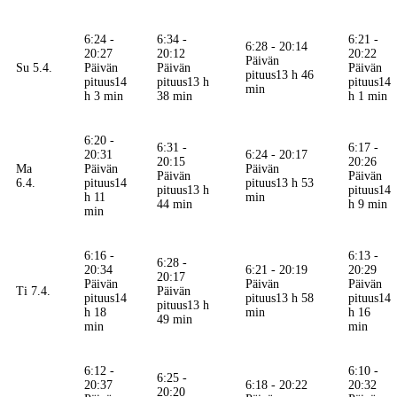
6:24 -
6:34 -
6:21 -
6:28 - 20:14
20:27
20:12
20:22
Päivän
Su 5.4.
Päivän
Päivän
Päivän
pituus
13 h 46
pituus
14
pituus
13 h
pituus
14
min
h 3 min
38 min
h 1 min
6:20 -
6:31 -
6:17 -
20:31
6:24 - 20:17
20:15
20:26
Ma
Päivän
Päivän
Päivän
Päivän
6.4.
pituus
14
pituus
13 h 53
pituus
13 h
pituus
14
h 11
min
44 min
h 9 min
min
6:16 -
6:13 -
6:28 -
20:34
6:21 - 20:19
20:29
20:17
Päivän
Päivän
Päivän
Ti 7.4.
Päivän
pituus
14
pituus
13 h 58
pituus
14
pituus
13 h
h 18
min
h 16
49 min
min
min
6:12 -
6:10 -
6:25 -
20:37
6:18 - 20:22
20:32
20:20