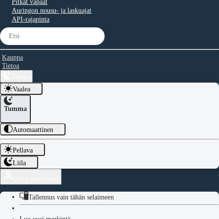
Pitkät vapaat
Auringon nousu- ja laskuajat
API-rajapinta
Kauppa
Tietoa
Teema
Vaalea
Tumma
Automaattinen
Pellava
Liila
Omat merkinnät
Tallennus vain tähän selaimeen