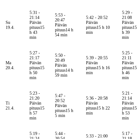
5:31 -
5:29 -
5:53 -
21:14
5:42 - 20:52
21:08
20:47
Su
Päivän
Päivän
Päivän
Päivän
19.4.
pituus
15
pituus
15 h 10
pituus
15
pituus
14 h
h 43
min
h 39
54 min
min
min
5:27 -
5:25 -
5:50 -
21:17
5:39 - 20:55
21:11
20:49
Ma
Päivän
Päivän
Päivän
Päivän
20.4.
pituus
15
pituus
15 h 16
pituus
15
pituus
14 h
h 50
min
h 46
59 min
min
min
5:23 -
5:21 -
5:47 -
21:20
5:36 - 20:58
21:14
20:52
Ti
Päivän
Päivän
Päivän
Päivän
21.4.
pituus
15
pituus
15 h 22
pituus
15
pituus
15 h
h 57
min
h 53
5 min
min
min
5:19 -
5:44 -
5:17 -
5:33 - 21:00
21:24
20:54
21:18