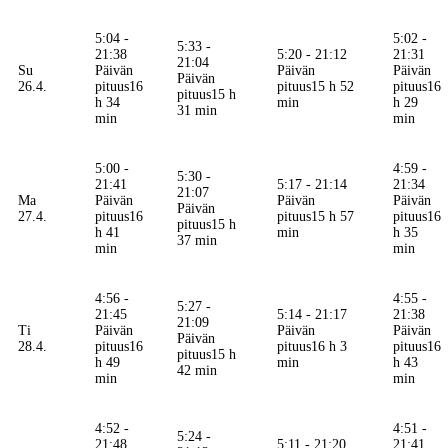
5:04 -
5:02 -
5:33 -
21:38
5:20 - 21:12
21:31
21:04
Su
Päivän
Päivän
Päivän
Päivän
26.4.
pituus
16
pituus
15 h 52
pituus
16
pituus
15 h
h 34
min
h 29
31 min
min
min
5:00 -
4:59 -
5:30 -
21:41
5:17 - 21:14
21:34
21:07
Ma
Päivän
Päivän
Päivän
Päivän
27.4.
pituus
16
pituus
15 h 57
pituus
16
pituus
15 h
h 41
min
h 35
37 min
min
min
4:56 -
4:55 -
5:27 -
21:45
5:14 - 21:17
21:38
21:09
Ti
Päivän
Päivän
Päivän
Päivän
28.4.
pituus
16
pituus
16 h 3
pituus
16
pituus
15 h
h 49
min
h 43
42 min
min
min
4:52 -
4:51 -
5:24 -
21:48
5:11 - 21:20
21:41