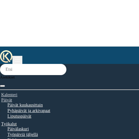
Asetukset
Kalenteri
Päivät
Päivät kuukausittain
Pyhäpäivät ja arkivapaat
Liputuspäivät
Työkalut
Päivälaskuri
Työpäiviä jäljellä