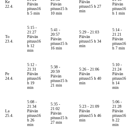
Ke
Päivän
Päivän
Päivän
Päivän
22.4.
pituus
15 h 27
pituus
16
pituus
15 h
pituus
16
min
h 5 min
10 min
h 1 min
5:15 -
5:41 -
5:14 -
21:27
5:29 - 21:03
20:57
21:21
To
Päivän
Päivän
Päivän
Päivän
23.4.
pituus
16
pituus
15 h 34
pituus
15 h
pituus
16
h 12
min
16 min
h 7 min
min
5:12 -
5:10 -
5:38 -
21:31
5:26 - 21:06
21:24
20:59
Pe
Päivän
Päivän
Päivän
Päivän
24.4.
pituus
16
pituus
15 h 40
pituus
16
pituus
15 h
h 19
min
h 14
21 min
min
min
5:08 -
5:06 -
5:35 -
21:34
5:23 - 21:09
21:28
21:02
La
Päivän
Päivän
Päivän
Päivän
25.4.
pituus
16
pituus
15 h 46
pituus
16
pituus
15 h
h 26
min
h 22
27 min
min
min