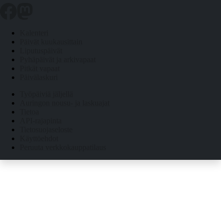
Kalenteri
Päivät kuukausittain
Liputuspäivät
Pyhäpäivät ja arkivapaat
Pitkät vapaat
Päivälaskuri
Työpäiviä jäljellä
Auringon nousu- ja laskuajat
Tietoa
API-rajapinta
Tietosuojaseloste
Käyttöehdot
Peruuta verkkokauppatilaus