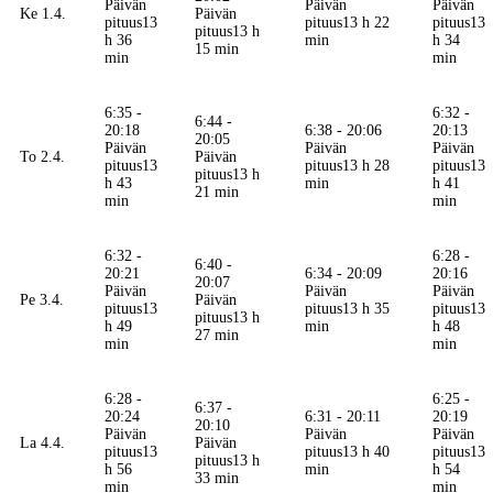
Päivän
Päivän
Päivän
Ke 1.4.
Päivän
pituus
13
pituus
13 h 22
pituus
13
pituus
13 h
h 36
min
h 34
15 min
min
min
6:35 -
6:32 -
6:44 -
20:18
6:38 - 20:06
20:13
20:05
Päivän
Päivän
Päivän
To 2.4.
Päivän
pituus
13
pituus
13 h 28
pituus
13
pituus
13 h
h 43
min
h 41
21 min
min
min
6:32 -
6:28 -
6:40 -
20:21
6:34 - 20:09
20:16
20:07
Päivän
Päivän
Päivän
Pe 3.4.
Päivän
pituus
13
pituus
13 h 35
pituus
13
pituus
13 h
h 49
min
h 48
27 min
min
min
6:28 -
6:25 -
6:37 -
20:24
6:31 - 20:11
20:19
20:10
Päivän
Päivän
Päivän
La 4.4.
Päivän
pituus
13
pituus
13 h 40
pituus
13
pituus
13 h
h 56
min
h 54
33 min
min
min