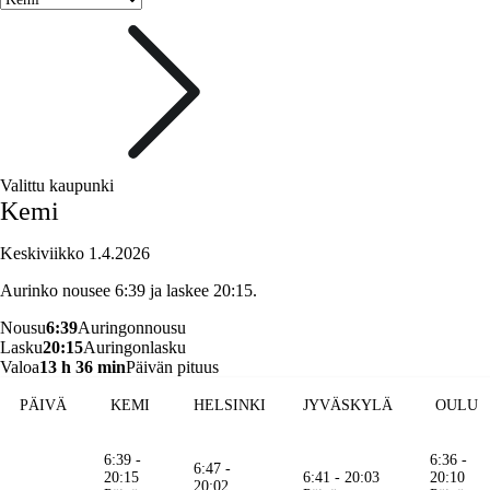
Valittu kaupunki
Kemi
Keskiviikko 1.4.2026
Aurinko nousee 6:39 ja laskee 20:15.
Nousu
6:39
Auringonnousu
Lasku
20:15
Auringonlasku
Valoa
13 h 36 min
Päivän pituus
PÄIVÄ
KEMI
HELSINKI
JYVÄSKYLÄ
OULU
6:39 -
6:36 -
6:47 -
20:15
6:41 - 20:03
20:10
20:02