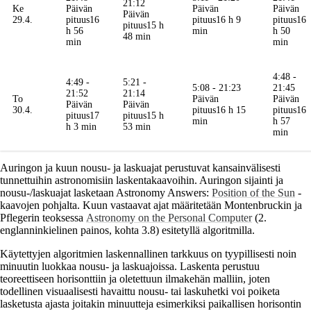
21:12
Ke
Päivän
Päivän
Päivän
Päivän
29.4.
pituus
16
pituus
16 h 9
pituus
16
pituus
15 h
h 56
min
h 50
48 min
min
min
4:48 -
4:49 -
5:21 -
5:08 - 21:23
21:45
21:52
21:14
To
Päivän
Päivän
Päivän
Päivän
30.4.
pituus
16 h 15
pituus
16
pituus
17
pituus
15 h
min
h 57
h 3 min
53 min
min
Auringon ja kuun nousu- ja laskuajat perustuvat kansainvälisesti
tunnettuihin astronomisiin laskentakaavoihin. Auringon sijainti ja
nousu-/laskuajat lasketaan Astronomy Answers:
Position of the Sun
-
kaavojen pohjalta. Kuun vastaavat ajat määritetään Montenbruckin ja
Pflegerin teoksessa
Astronomy on the Personal Computer
(2.
englanninkielinen painos, kohta 3.8) esitetyllä algoritmilla.
Käytettyjen algoritmien laskennallinen tarkkuus on tyypillisesti noin
minuutin luokkaa nousu- ja laskuajoissa. Laskenta perustuu
teoreettiseen horisonttiin ja oletettuun ilmakehän malliin, joten
todellinen visuaalisesti havaittu nousu- tai laskuhetki voi poiketa
lasketusta ajasta joitakin minuutteja esimerkiksi paikallisen horisontin