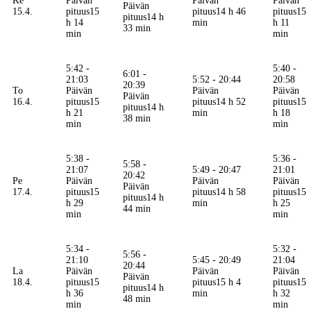
Ke
Päivän
Päivän
Päivän
Päivän
15.4.
pituus
15
pituus
14 h 46
pituus
15
pituus
14 h
h 14
min
h 11
33 min
min
min
5:42 -
5:40 -
6:01 -
21:03
5:52 - 20:44
20:58
20:39
To
Päivän
Päivän
Päivän
Päivän
16.4.
pituus
15
pituus
14 h 52
pituus
15
pituus
14 h
h 21
min
h 18
38 min
min
min
5:38 -
5:36 -
5:58 -
21:07
5:49 - 20:47
21:01
20:42
Pe
Päivän
Päivän
Päivän
Päivän
17.4.
pituus
15
pituus
14 h 58
pituus
15
pituus
14 h
h 29
min
h 25
44 min
min
min
5:34 -
5:32 -
5:56 -
21:10
5:45 - 20:49
21:04
20:44
La
Päivän
Päivän
Päivän
Päivän
18.4.
pituus
15
pituus
15 h 4
pituus
15
pituus
14 h
h 36
min
h 32
48 min
min
min