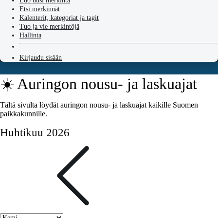
Luo uusi merkintä
Etsi merkinnät
Kalenterit, kategoriat ja tagit
Tuo ja vie merkintöjä
Hallinta
Kirjaudu sisään
☀️ Auringon nousu- ja laskuajat
Tältä sivulta löydät auringon nousu- ja laskuajat kaikille Suomen
paikkakunnille.
Huhtikuu 2026