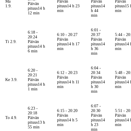
Ma
Päivän
Päivän
Päivän
Päivän
1.9.
pituus
14 h 23
pituus
14
pituus
15 
pituus
14 h
min
h 44
min
12 min
min
6:01 -
6:18 -
6:10 - 20:27
20:37
5:44 - 20
20:24
Päivän
Päivän
Päivän
Ti 2.9.
Päivän
pituus
14 h 17
pituus
14
pituus
14 
pituus
14 h
min
h 36
min
6 min
min
6:04 -
6:20 -
6:12 - 20:23
20:34
5:48 - 20
20:21
Päivän
Päivän
Päivän
Ke 3.9.
Päivän
pituus
14 h 11
pituus
14
pituus
14 
pituus
14 h
min
h 30
min
1 min
min
6:07 -
6:23 -
6:15 - 20:20
20:30
5:51 - 20
20:18
Päivän
Päivän
Päivän
To 4.9.
Päivän
pituus
14 h 5
pituus
14
pituus
14 
pituus
13 h
min
h 23
min
55 min
min