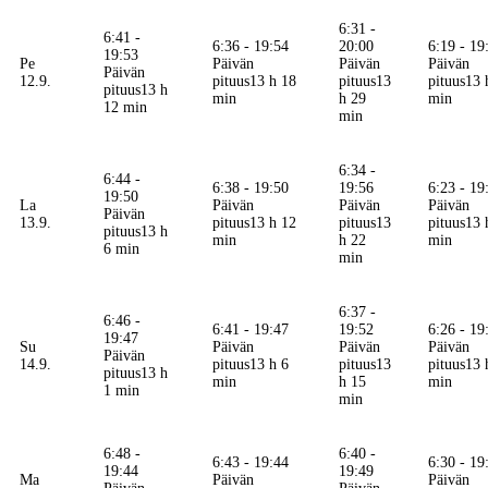
6:31 -
6:41 -
6:36 - 19:54
20:00
6:19 - 19
19:53
Pe
Päivän
Päivän
Päivän
Päivän
12.9.
pituus
13 h 18
pituus
13
pituus
13 
pituus
13 h
min
h 29
min
12 min
min
6:34 -
6:44 -
6:38 - 19:50
19:56
6:23 - 19
19:50
La
Päivän
Päivän
Päivän
Päivän
13.9.
pituus
13 h 12
pituus
13
pituus
13 
pituus
13 h
min
h 22
min
6 min
min
6:37 -
6:46 -
6:41 - 19:47
19:52
6:26 - 19
19:47
Su
Päivän
Päivän
Päivän
Päivän
14.9.
pituus
13 h 6
pituus
13
pituus
13 
pituus
13 h
min
h 15
min
1 min
min
6:48 -
6:40 -
6:43 - 19:44
6:30 - 19
19:44
19:49
Ma
Päivän
Päivän