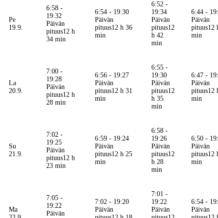
6:52 -
6:58 -
6:54 - 19:30
19:34
6:44 - 19
19:32
Pe
Päivän
Päivän
Päivän
Päivän
19.9.
pituus
12 h 36
pituus
12
pituus
12 
pituus
12 h
min
h 42
min
34 min
min
6:55 -
7:00 -
6:56 - 19:27
19:30
6:47 - 19
19:28
La
Päivän
Päivän
Päivän
Päivän
20.9.
pituus
12 h 31
pituus
12
pituus
12 
pituus
12 h
min
h 35
min
28 min
min
6:58 -
7:02 -
6:59 - 19:24
19:26
6:50 - 19
19:25
Su
Päivän
Päivän
Päivän
Päivän
21.9.
pituus
12 h 25
pituus
12
pituus
12 
pituus
12 h
min
h 28
min
23 min
min
7:01 -
7:05 -
7:02 - 19:20
19:22
6:54 - 19
19:22
Ma
Päivän
Päivän
Päivän
Päivän
22.9.
pituus
12 h 18
pituus
12
pituus
12 