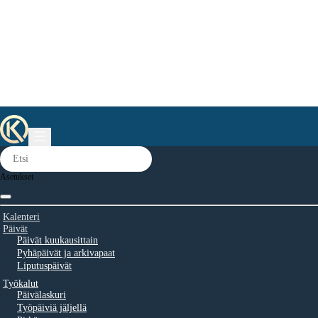
Asetukset
Kalenteri
Päivät
Päivät kuukausittain
Pyhäpäivät ja arkivapaat
Liputuspäivät
Työkalut
Päivälaskuri
Työpäiviä jäljellä