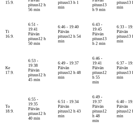
Päivän
Päivän
15.9.
pituus
13 h 1
pituus
13 
pituus
12 h
pituus
13
min
min
56 min
h 9 min
6:51 -
6:43 -
6:46 - 19:40
6:33 - 19
19:41
19:45
Ti
Päivän
Päivän
Päivän
Päivän
16.9.
pituus
12 h 54
pituus
13 
pituus
12 h
pituus
13
min
min
50 min
h 2 min
6:46 -
6:53 -
6:49 - 19:37
19:41
6:37 - 19
19:38
Ke
Päivän
Päivän
Päivän
Päivän
17.9.
pituus
12 h 48
pituus
12
pituus
13 
pituus
12 h
min
h 55
min
45 min
min
6:49 -
6:55 -
6:51 - 19:34
19:37
6:40 - 19
19:35
To
Päivän
Päivän
Päivän
Päivän
18.9.
pituus
12 h 43
pituus
12
pituus
12 
pituus
12 h
min
h 48
min
40 min
min