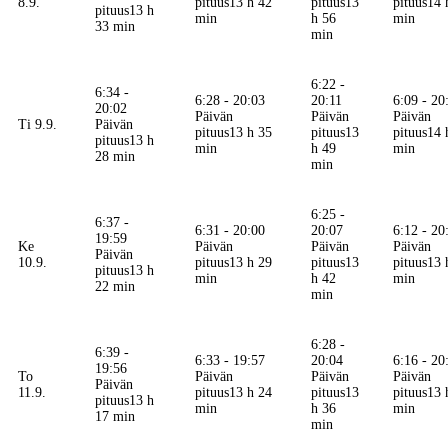
8.9.
pituus
13 h 42
pituus
13
pituus
14 
pituus
13 h
min
h 56
min
33 min
min
6:22 -
6:34 -
6:28 - 20:03
20:11
6:09 - 20
20:02
Päivän
Päivän
Päivän
Ti 9.9.
Päivän
pituus
13 h 35
pituus
13
pituus
14 
pituus
13 h
min
h 49
min
28 min
min
6:25 -
6:37 -
6:31 - 20:00
20:07
6:12 - 20
19:59
Ke
Päivän
Päivän
Päivän
Päivän
10.9.
pituus
13 h 29
pituus
13
pituus
13 
pituus
13 h
min
h 42
min
22 min
min
6:28 -
6:39 -
6:33 - 19:57
20:04
6:16 - 20
19:56
To
Päivän
Päivän
Päivän
Päivän
11.9.
pituus
13 h 24
pituus
13
pituus
13 
pituus
13 h
min
h 36
min
17 min
min