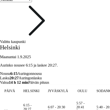
Valittu kaupunki
Helsinki
Maanantai 1.9.2025
Aurinko nousee 6:15 ja laskee 20:27.
Nousu
6:15
Auringonnousu
Lasku
20:27
Auringonlasku
Valoa
14 h 12 min
Päivän pituus
PÄIVÄ
HELSINKI
JYVÄSKYLÄ
OULU
SODAN
5:57 -
6:15 -
6:07 - 20:30
20:41
5:40 - 20
20:27