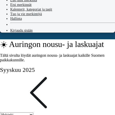
Luo uusi merkintä
Etsi merkinnät
Kalenterit, kategoriat ja tagit
Tuo ja vie merkintöjä
Hallinta
Kirjaudu sisään
☀️ Auringon nousu- ja laskuajat
Tältä sivulta löydät auringon nousu- ja laskuajat kaikille Suomen
paikkakunnille.
Syyskuu 2025