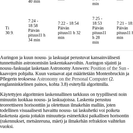
40 min
min
7:25 -
7:24 -
7:22 - 18:54
18:53
7:21 - 18
18:58
Ti
Päivän
Päivän
Päivän
Päivän
30.9.
pituus
11 h 32
pituus
11
pituus
11 
pituus
11 h
min
h 28
min
34 min
min
Auringon ja kuun nousu- ja laskuajat perustuvat kansainvälisesti
tunnettuihin astronomisiin laskentakaavoihin. Auringon sijainti ja
nousu-/laskuajat lasketaan Astronomy Answers:
Position of the Sun
-
kaavojen pohjalta. Kuun vastaavat ajat määritetään Montenbruckin ja
Pflegerin teoksessa
Astronomy on the Personal Computer
(2.
englanninkielinen painos, kohta 3.8) esitetyllä algoritmilla.
Käytettyjen algoritmien laskennallinen tarkkuus on tyypillisesti noin
minuutin luokkaa nousu- ja laskuajoissa. Laskenta perustuu
teoreettiseen horisonttiin ja oletettuun ilmakehän malliin, joten
todellinen visuaalisesti havaittu nousu- tai laskuhetki voi poiketa
lasketusta ajasta joitakin minuutteja esimerkiksi paikallisen horisontin
(rakennukset, metsänreuna, mäet) ja ilmakehän refraktion vaihtelun
vuoksi.