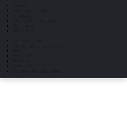
Kalenteri
Päivät kuukausittain
Liputuspäivät
Pyhäpäivät ja arkivapaat
Pitkät vapaat
Päivälaskuri
Työpäiviä jäljellä
Auringon nousu- ja laskuajat
Tietoa
API-rajapinta
Tietosuojaseloste
Käyttöehdot
Peruuta verkkokauppatilaus