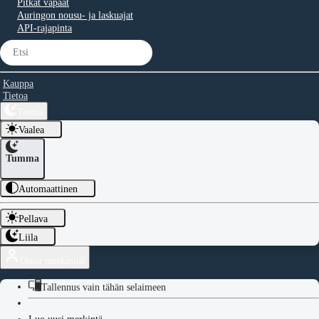
Pitkät vapaat
Auringon nousu- ja laskuajat
API-rajapinta
Kauppa
Tietoa
Teema
Vaalea
Tumma
Automaattinen
Pellava
Liila
Omat merkinnät
Tallennus vain tähän selaimeen