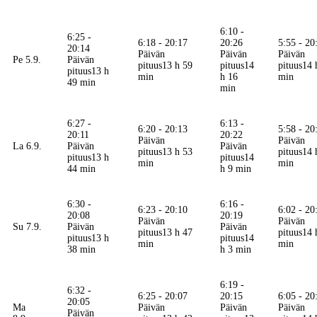
6:10 -
6:25 -
6:18 - 20:17
20:26
5:55 - 20
20:14
Päivän
Päivän
Päivän
Pe 5.9.
Päivän
pituus
13 h 59
pituus
14
pituus
14 
pituus
13 h
min
h 16
min
49 min
min
6:27 -
6:13 -
6:20 - 20:13
5:58 - 20
20:11
20:22
Päivän
Päivän
La 6.9.
Päivän
Päivän
pituus
13 h 53
pituus
14 
pituus
13 h
pituus
14
min
min
44 min
h 9 min
6:30 -
6:16 -
6:23 - 20:10
6:02 - 20
20:08
20:19
Päivän
Päivän
Su 7.9.
Päivän
Päivän
pituus
13 h 47
pituus
14 
pituus
13 h
pituus
14
min
min
38 min
h 3 min
6:19 -
6:32 -
6:25 - 20:07
20:15
6:05 - 20
20:05
Ma
Päivän
Päivän
Päivän
Päivän