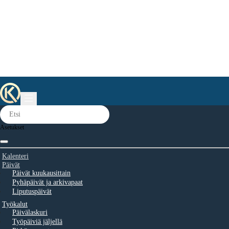
Asetukset
Kalenteri
Päivät
Päivät kuukausittain
Pyhäpäivät ja arkivapaat
Liputuspäivät
Työkalut
Päivälaskuri
Työpäiviä jäljellä