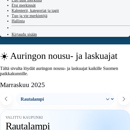
Luo uusi merkintä
Etsi merkinnät
Kalenterit, kategoriat ja tagit
Tuo ja vie merkintöjä
Hallinta
Kirjaudu sisään
☀️ Auringon nousu- ja laskuajat
Tältä sivulta löydät auringon nousu- ja laskuajat kaikille Suomen
paikkakunnille.
Marraskuu 2025
VALITTU KAUPUNKI
Rautalampi