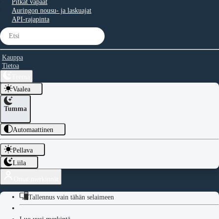
Pitkät vapaat
Auringon nousu- ja laskuajat
API-rajapinta
Kauppa
Tietoa
Teema
Vaalea
Tumma
Automaattinen
Pellava
Liila
Omat merkinnät
Tallennus vain tähän selaimeen