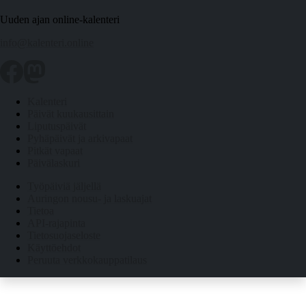
Uuden ajan online-kalenteri
info@kalenteri.online
Kalenteri
Päivät kuukausittain
Liputuspäivät
Pyhäpäivät ja arkivapaat
Pitkät vapaat
Päivälaskuri
Työpäiviä jäljellä
Auringon nousu- ja laskuajat
Tietoa
API-rajapinta
Tietosuojaseloste
Käyttöehdot
Peruuta verkkokauppatilaus