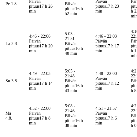
Päivän
Päivän
Päi
Pe 1.8.
Päivän
pituus
17 h 26
pituus
17 h 23
pit
pituus
16 h
min
min
h 2
52 min
mi
4:1
5:03 -
4:46 - 22:06
4:46 - 22:03
22:
21:51
Päivän
Päivän
Päi
La 2.8.
Päivän
pituus
17 h 20
pituus
17 h 17
pit
pituus
16 h
min
min
h 1
48 min
mi
5:05 -
4:2
4:49 - 22:03
4:48 - 22:00
21:48
22:
Päivän
Päivän
Su 3.8.
Päivän
Päi
pituus
17 h 14
pituus
17 h 12
pituus
16 h
pit
min
min
43 min
h 8
5:08 -
4:2
4:52 - 22:00
4:51 - 21:57
21:46
22:
Ma
Päivän
Päivän
Päivän
Päi
4.8.
pituus
17 h 8
pituus
17 h 6
pituus
16 h
pit
min
min
38 min
h 0