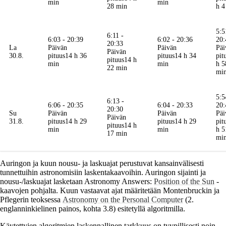
min
min
28 min
h 4
5:5
6:11 -
6:03 - 20:39
6:02 - 20:36
20:
20:33
La
Päivän
Päivän
Päi
Päivän
30.8.
pituus
14 h 36
pituus
14 h 34
pit
pituus
14 h
min
min
h 5
22 min
mi
5:5
6:13 -
6:06 - 20:35
6:04 - 20:33
20:
20:30
Su
Päivän
Päivän
Päi
Päivän
31.8.
pituus
14 h 29
pituus
14 h 29
pit
pituus
14 h
min
min
h 5
17 min
mi
Auringon ja kuun nousu- ja laskuajat perustuvat kansainvälisesti
tunnettuihin astronomisiin laskentakaavoihin. Auringon sijainti ja
nousu-/laskuajat lasketaan Astronomy Answers:
Position of the Sun
-
kaavojen pohjalta. Kuun vastaavat ajat määritetään Montenbruckin ja
Pflegerin teoksessa
Astronomy on the Personal Computer
(2.
englanninkielinen painos, kohta 3.8) esitetyllä algoritmilla.
Käytettyjen algoritmien laskennallinen tarkkuus on tyypillisesti noin