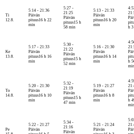
5:27 -
4:5
5:14 - 21:36
5:13 - 21:33
21:25
21:
Ti
Päivän
Päivän
Päivän
Päi
12.8.
pituus
16 h 22
pituus
16 h 20
pituus
15 h
pit
min
min
58 min
h 3
4:5
5:30 -
5:17 - 21:33
5:16 - 21:30
21:
21:22
Ke
Päivän
Päivän
Päi
Päivän
13.8.
pituus
16 h 16
pituus
16 h 14
pit
pituus
15 h
min
min
h 5
52 min
mi
4:5
5:32 -
5:20 - 21:30
5:19 - 21:27
21:
21:19
To
Päivän
Päivän
Päi
Päivän
14.8.
pituus
16 h 10
pituus
16 h 8
pit
pituus
15 h
min
min
h 4
47 min
mi
5:0
5:34 -
5:22 - 21:27
5:21 - 21:24
21:
21:16
Pe
Päivän
Päivän
Päi
Päivän