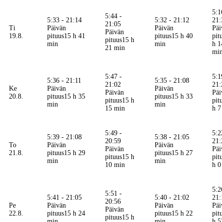
5:1
5:44 -
5:33 - 21:14
5:32 - 21:12
21:
21:05
Ti
Päivän
Päivän
Päi
Päivän
19.8.
pituus
15 h 41
pituus
15 h 40
pit
pituus
15 h
min
min
h 1
21 min
mi
5:47 -
5:1
5:36 - 21:11
5:35 - 21:08
21:02
21:
Ke
Päivän
Päivän
Päivän
Päi
20.8.
pituus
15 h 35
pituus
15 h 33
pituus
15 h
pit
min
min
15 min
h 7
5:49 -
5:2
5:39 - 21:08
5:38 - 21:05
20:59
21:
To
Päivän
Päivän
Päivän
Päi
21.8.
pituus
15 h 29
pituus
15 h 27
pituus
15 h
pit
min
min
10 min
h 0
5:2
5:51 -
5:41 - 21:05
5:40 - 21:02
21:
20:56
Pe
Päivän
Päivän
Päi
Päivän
22.8.
pituus
15 h 24
pituus
15 h 22
pit
pituus
15 h
min
min
h 5