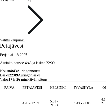
Valittu kaupunki
Petäjävesi
Perjantai 1.8.2025
Aurinko nousee 4:43 ja laskee 22:09.
Nousu
4:43
Auringonnousu
Lasku
22:09
Auringonlasku
Valoa
17 h 26 min
Päivän pituus
PÄIVÄ
PETÄJÄVESI
HELSINKI
JYVÄSKYLÄ
O
4:1
5:01 -
4:43 - 22:09
4:43 - 22:06
22:
21:53