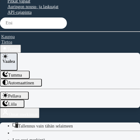
Pitkät vapaat
Auringon nousu- ja laskuajat
API-rajapinta
Kauppa
Tietoa
Teema
Vaalea
Tumma
Automaattinen
Pellava
Liila
Omat merkinnät
Tallennus vain tähän selaimeen