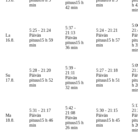
15.8.
pituus
16 h 5
pituus
16 h 3
pit
pituus
15 h
min
min
h 4
42 min
mi
5:0
5:37 -
5:25 - 21:24
5:24 - 21:21
21:
21:13
La
Päivän
Päivän
Päi
Päivän
16.8.
pituus
15 h 59
pituus
15 h 57
pit
pituus
15 h
min
min
h 3
36 min
mi
5:0
5:39 -
5:28 - 21:20
5:27 - 21:18
21:
21:11
Su
Päivän
Päivän
Päi
Päivän
17.8.
pituus
15 h 52
pituus
15 h 51
pit
pituus
15 h
min
min
h 2
32 min
mi
5:1
5:42 -
5:31 - 21:17
5:30 - 21:15
21:
21:08
Ma
Päivän
Päivän
Päi
Päivän
18.8.
pituus
15 h 46
pituus
15 h 45
pit
pituus
15 h
min
min
h 2
26 min
mi