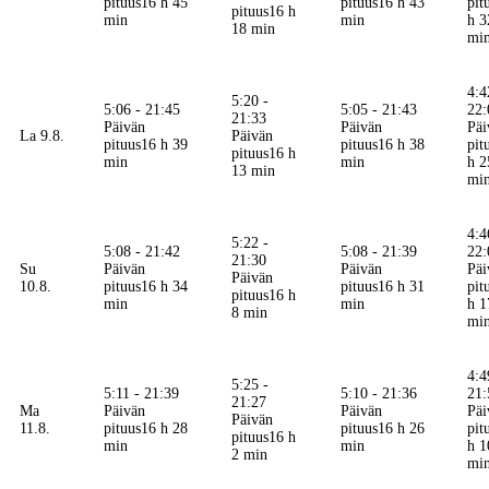
pituus
16 h 45
pituus
16 h 43
pit
pituus
16 h
min
min
h 3
18 min
mi
4:4
5:20 -
5:06 - 21:45
5:05 - 21:43
22:
21:33
Päivän
Päivän
Päi
La 9.8.
Päivän
pituus
16 h 39
pituus
16 h 38
pit
pituus
16 h
min
min
h 2
13 min
mi
4:4
5:22 -
5:08 - 21:42
5:08 - 21:39
22:
21:30
Su
Päivän
Päivän
Päi
Päivän
10.8.
pituus
16 h 34
pituus
16 h 31
pit
pituus
16 h
min
min
h 1
8 min
mi
4:4
5:25 -
5:11 - 21:39
5:10 - 21:36
21:
21:27
Ma
Päivän
Päivän
Päi
Päivän
11.8.
pituus
16 h 28
pituus
16 h 26
pit
pituus
16 h
min
min
h 1
2 min
mi