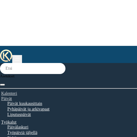
Asetukset
Kalenteri
Päivät
Päivät kuukausittain
Pyhäpäivät ja arkivapaat
Liputuspäivät
Työkalut
Päivälaskuri
Työpäiviä jäljellä