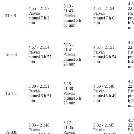
4:2
5:10 -
4:55 - 21:57
4:54 - 21:54
22:
21:43
Päivän
Päivän
Päi
Ti 5.8.
Päivän
pituus
17 h 2
pituus
17 h 0
pit
pituus
16 h
min
min
h 5
33 min
mi
4:3
5:13 -
4:57 - 21:54
4:57 - 21:51
22:
21:41
Päivän
Päivän
Päi
Ke 6.8.
Päivän
pituus
16 h 57
pituus
16 h 54
pit
pituus
16 h
min
min
h 4
28 min
mi
4:3
5:15 -
5:00 - 21:51
4:59 - 21:48
22:
21:38
Päivän
Päivän
Päi
To 7.8.
Päivän
pituus
16 h 51
pituus
16 h 49
pit
pituus
16 h
min
min
h 3
23 min
mi
4:3
5:17 -
5:03 - 21:48
5:02 - 21:45
22:
21:35
Päivän
Päivän
Päi
Pe 8.8.
Päivän