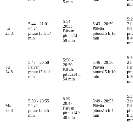
5 min
mi
5:2
5:54 -
5:44 - 21:01
5:43 - 20:59
21:
20:53
La
Päivän
Päivän
Päi
Päivän
23.8.
pituus
15 h 17
pituus
15 h 16
pit
pituus
14 h
min
min
h 4
59 min
mi
5:3
5:56 -
5:47 - 20:58
5:46 - 20:56
21:
20:50
Su
Päivän
Päivän
Päi
Päivän
24.8.
pituus
15 h 11
pituus
15 h 10
pit
pituus
14 h
min
min
h 3
54 min
mi
5:3
5:59 -
5:50 - 20:55
5:49 - 20:53
21:
20:47
Ma
Päivän
Päivän
Päi
Päivän
25.8.
pituus
15 h 5
pituus
15 h 4
pit
pituus
14 h
min
min
h 3
48 min
mi