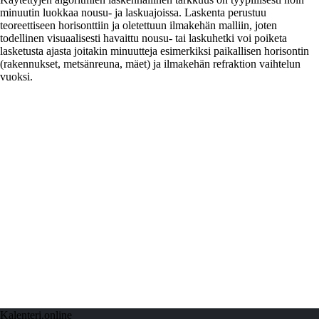
minuutin luokkaa nousu- ja laskuajoissa. Laskenta perustuu
teoreettiseen horisonttiin ja oletettuun ilmakehän malliin, joten
todellinen visuaalisesti havaittu nousu- tai laskuhetki voi poiketa
lasketusta ajasta joitakin minuutteja esimerkiksi paikallisen horisontin
(rakennukset, metsänreuna, mäet) ja ilmakehän refraktion vaihtelun
vuoksi.
Kalenteri.online