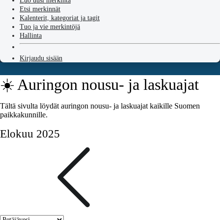
Luo uusi merkintä
Etsi merkinnät
Kalenterit, kategoriat ja tagit
Tuo ja vie merkintöjä
Hallinta
Kirjaudu sisään
☀️ Auringon nousu- ja laskuajat
Tältä sivulta löydät auringon nousu- ja laskuajat kaikille Suomen
paikkakunnille.
Elokuu 2025