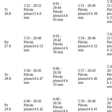
5:3
6:01 -
5:52 - 20:52
5:51 - 20:49
21:
20:44
Ti
Päivän
Päivän
Päi
Päivän
26.8.
pituus
15 h 0
pituus
14 h 58
pit
pituus
14 h
min
min
h 2
43 min
mi
5:4
6:03 -
5:55 - 20:48
5:54 - 20:46
21:
20:42
Ke
Päivän
Päivän
Päi
Päivän
27.8.
pituus
14 h 53
pituus
14 h 52
pit
pituus
14 h
min
min
h 1
39 min
mi
5:4
6:06 -
5:58 - 20:45
5:57 - 20:43
20:
20:39
To
Päivän
Päivän
Päi
Päivän
28.8.
pituus
14 h 47
pituus
14 h 46
pit
pituus
14 h
min
min
h 1
33 min
mi
6:08 -
5:4
6:00 - 20:42
5:59 - 20:40
20:36
20:
Pe
Päivän
Päivän
Päivän
Päi
29.8.
pituus
14 h 42
pituus
14 h 41
pituus
14 h
pit