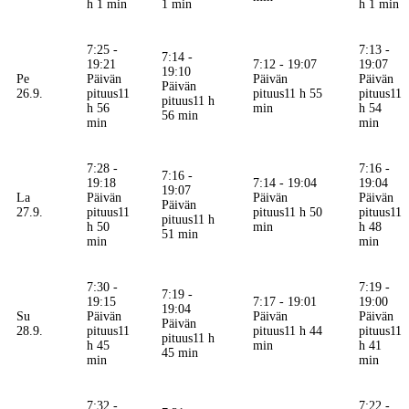
h 1 min
1 min
h 1 min
7:25 -
7:13 -
7:14 -
19:21
7:12 - 19:07
19:07
19:10
Pe
Päivän
Päivän
Päivän
Päivän
26.9.
pituus
11
pituus
11 h 55
pituus
11
pituus
11 h
h 56
min
h 54
56 min
min
min
7:28 -
7:16 -
7:16 -
19:18
7:14 - 19:04
19:04
19:07
La
Päivän
Päivän
Päivän
Päivän
27.9.
pituus
11
pituus
11 h 50
pituus
11
pituus
11 h
h 50
min
h 48
51 min
min
min
7:30 -
7:19 -
7:19 -
19:15
7:17 - 19:01
19:00
19:04
Su
Päivän
Päivän
Päivän
Päivän
28.9.
pituus
11
pituus
11 h 44
pituus
11
pituus
11 h
h 45
min
h 41
45 min
min
min
7:32 -
7:22 -