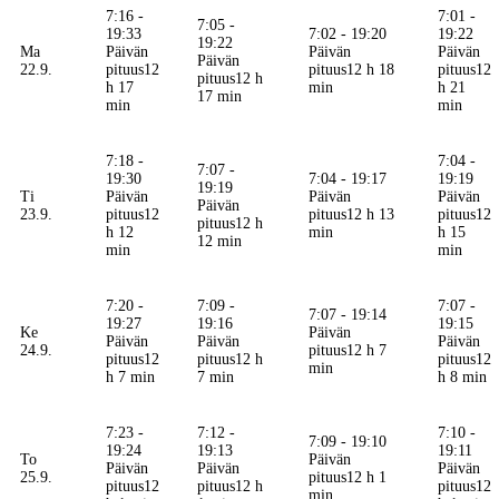
7:16 -
7:01 -
7:05 -
19:33
7:02 - 19:20
19:22
19:22
Ma
Päivän
Päivän
Päivän
Päivän
22.9.
pituus
12
pituus
12 h 18
pituus
12
pituus
12 h
h 17
min
h 21
17 min
min
min
7:18 -
7:04 -
7:07 -
19:30
7:04 - 19:17
19:19
19:19
Ti
Päivän
Päivän
Päivän
Päivän
23.9.
pituus
12
pituus
12 h 13
pituus
12
pituus
12 h
h 12
min
h 15
12 min
min
min
7:20 -
7:09 -
7:07 -
7:07 - 19:14
19:27
19:16
19:15
Ke
Päivän
Päivän
Päivän
Päivän
24.9.
pituus
12 h 7
pituus
12
pituus
12 h
pituus
12
min
h 7 min
7 min
h 8 min
7:23 -
7:12 -
7:10 -
7:09 - 19:10
19:24
19:13
19:11
To
Päivän
Päivän
Päivän
Päivän
25.9.
pituus
12 h 1
pituus
12
pituus
12 h
pituus
12
min