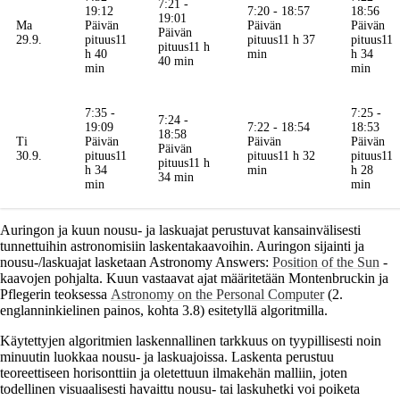
7:21 -
19:12
7:20 - 18:57
18:56
19:01
Ma
Päivän
Päivän
Päivän
Päivän
29.9.
pituus
11
pituus
11 h 37
pituus
11
pituus
11 h
h 40
min
h 34
40 min
min
min
7:35 -
7:25 -
7:24 -
19:09
7:22 - 18:54
18:53
18:58
Ti
Päivän
Päivän
Päivän
Päivän
30.9.
pituus
11
pituus
11 h 32
pituus
11
pituus
11 h
h 34
min
h 28
34 min
min
min
Auringon ja kuun nousu- ja laskuajat perustuvat kansainvälisesti
tunnettuihin astronomisiin laskentakaavoihin. Auringon sijainti ja
nousu-/laskuajat lasketaan Astronomy Answers:
Position of the Sun
-
kaavojen pohjalta. Kuun vastaavat ajat määritetään Montenbruckin ja
Pflegerin teoksessa
Astronomy on the Personal Computer
(2.
englanninkielinen painos, kohta 3.8) esitetyllä algoritmilla.
Käytettyjen algoritmien laskennallinen tarkkuus on tyypillisesti noin
minuutin luokkaa nousu- ja laskuajoissa. Laskenta perustuu
teoreettiseen horisonttiin ja oletettuun ilmakehän malliin, joten
todellinen visuaalisesti havaittu nousu- tai laskuhetki voi poiketa