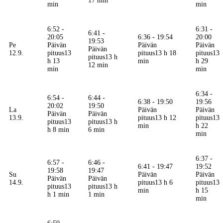
17 min
min
min
6:52 -
6:31 -
6:41 -
20:05
6:36 - 19:54
20:00
19:53
Pe
Päivän
Päivän
Päivän
Päivän
12.9.
pituus
13
pituus
13 h 18
pituus
13
pituus
13 h
h 13
min
h 29
12 min
min
min
6:34 -
6:54 -
6:44 -
6:38 - 19:50
19:56
20:02
19:50
La
Päivän
Päivän
Päivän
Päivän
13.9.
pituus
13 h 12
pituus
13
pituus
13
pituus
13 h
min
h 22
h 8 min
6 min
min
6:37 -
6:57 -
6:46 -
6:41 - 19:47
19:52
19:58
19:47
Su
Päivän
Päivän
Päivän
Päivän
14.9.
pituus
13 h 6
pituus
13
pituus
13
pituus
13 h
min
h 15
h 1 min
1 min
min