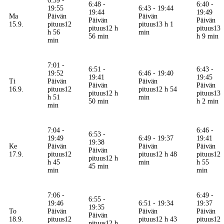
6:59 -
6:48 -
6:40 -
19:55
6:43 - 19:44
19:44
19:49
Ma
Päivän
Päivän
Päivän
Päivän
15.9.
pituus
12
pituus
13 h 1
pituus
12 h
pituus
13
h 56
min
56 min
h 9 min
min
7:01 -
6:51 -
6:43 -
19:52
6:46 - 19:40
19:41
19:45
Ti
Päivän
Päivän
Päivän
Päivän
16.9.
pituus
12
pituus
12 h 54
pituus
12 h
pituus
13
h 51
min
50 min
h 2 min
min
7:04 -
6:46 -
6:53 -
19:49
6:49 - 19:37
19:41
19:38
Ke
Päivän
Päivän
Päivän
Päivän
17.9.
pituus
12
pituus
12 h 48
pituus
12
pituus
12 h
h 45
min
h 55
45 min
min
min
7:06 -
6:49 -
6:55 -
19:46
6:51 - 19:34
19:37
19:35
To
Päivän
Päivän
Päivän
Päivän
18.9.
pituus
12
pituus
12 h 43
pituus
12
pituus
12 h