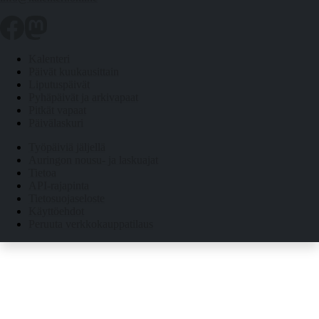
Kalenteri
Päivät kuukausittain
Liputuspäivät
Pyhäpäivät ja arkivapaat
Pitkät vapaat
Päivälaskuri
Työpäiviä jäljellä
Auringon nousu- ja laskuajat
Tietoa
API-rajapinta
Tietosuojaseloste
Käyttöehdot
Peruuta verkkokauppatilaus