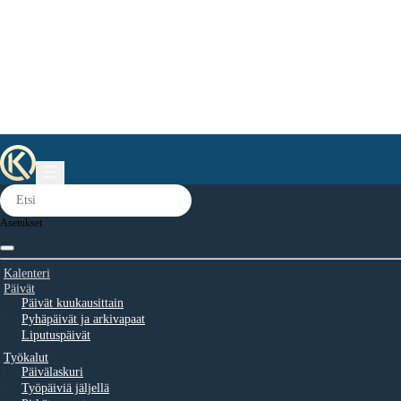
Asetukset
Kalenteri
Päivät
Päivät kuukausittain
Pyhäpäivät ja arkivapaat
Liputuspäivät
Työkalut
Päivälaskuri
Työpäiviä jäljellä