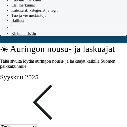
Luo uusi merkintä
Etsi merkinnät
Kalenterit, kategoriat ja tagit
Tuo ja vie merkintöjä
Hallinta
Kirjaudu sisään
☀️ Auringon nousu- ja laskuajat
Tältä sivulta löydät auringon nousu- ja laskuajat kaikille Suomen
paikkakunnille.
Syyskuu 2025