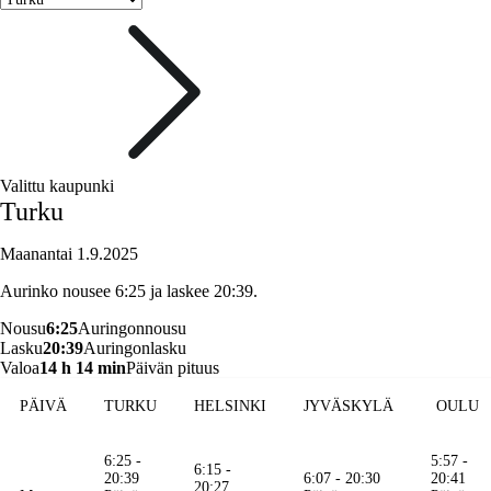
Valittu kaupunki
Turku
Maanantai 1.9.2025
Aurinko nousee 6:25 ja laskee 20:39.
Nousu
6:25
Auringonnousu
Lasku
20:39
Auringonlasku
Valoa
14 h 14 min
Päivän pituus
PÄIVÄ
TURKU
HELSINKI
JYVÄSKYLÄ
OULU
6:25 -
5:57 -
6:15 -
20:39
6:07 - 20:30
20:41
20:27