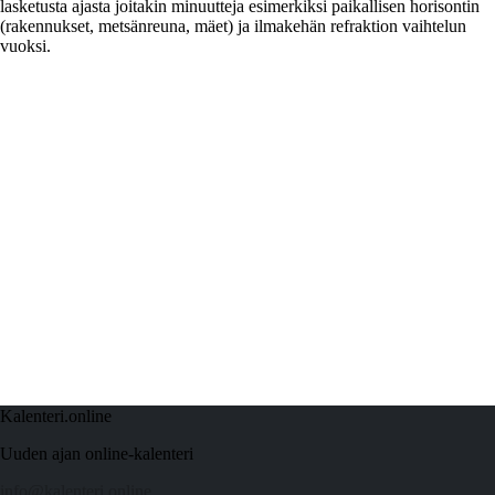
lasketusta ajasta joitakin minuutteja esimerkiksi paikallisen horisontin
(rakennukset, metsänreuna, mäet) ja ilmakehän refraktion vaihtelun
vuoksi.
Kalenteri.online
Uuden ajan online-kalenteri
info@kalenteri.online