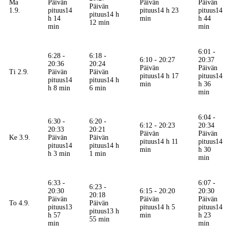
Ma
Päivän
Päivän
Päivän
Päivän
1.9.
pituus
14
pituus
14 h 23
pituus
14
pituus
14 h
h 14
min
h 44
12 min
min
min
6:01 -
6:28 -
6:18 -
6:10 - 20:27
20:37
20:36
20:24
Päivän
Päivän
Ti 2.9.
Päivän
Päivän
pituus
14 h 17
pituus
14
pituus
14
pituus
14 h
min
h 36
h 8 min
6 min
min
6:04 -
6:30 -
6:20 -
6:12 - 20:23
20:34
20:33
20:21
Päivän
Päivän
Ke 3.9.
Päivän
Päivän
pituus
14 h 11
pituus
14
pituus
14
pituus
14 h
min
h 30
h 3 min
1 min
min
6:33 -
6:07 -
6:23 -
20:30
6:15 - 20:20
20:30
20:18
Päivän
Päivän
Päivän
To 4.9.
Päivän
pituus
13
pituus
14 h 5
pituus
14
pituus
13 h
h 57
min
h 23
55 min
min
min