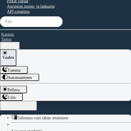
Pitkät vapaat
Auringon nousu- ja laskuajat
API-rajapinta
Kauppa
Tietoa
Teema
Vaalea
Tumma
Automaattinen
Pellava
Liila
Omat merkinnät
Tallennus vain tähän selaimeen