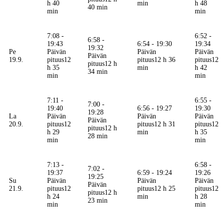
h 40
min
h 48
40 min
min
min
7:08 -
6:52 -
6:58 -
19:43
6:54 - 19:30
19:34
19:32
Pe
Päivän
Päivän
Päivän
Päivän
19.9.
pituus
12
pituus
12 h 36
pituus
12
pituus
12 h
h 35
min
h 42
34 min
min
min
7:11 -
6:55 -
7:00 -
19:40
6:56 - 19:27
19:30
19:28
La
Päivän
Päivän
Päivän
Päivän
20.9.
pituus
12
pituus
12 h 31
pituus
12
pituus
12 h
h 29
min
h 35
28 min
min
min
7:13 -
6:58 -
7:02 -
19:37
6:59 - 19:24
19:26
19:25
Su
Päivän
Päivän
Päivän
Päivän
21.9.
pituus
12
pituus
12 h 25
pituus
12
pituus
12 h
h 24
min
h 28
23 min
min
min